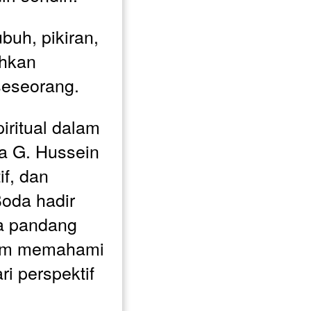
buh, pikiran, 
hkan 
seseorang.
ritual dalam 
a G. Hussein 
f, dan 
oda hadir 
 pandang 
lam memahami 
i perspektif 