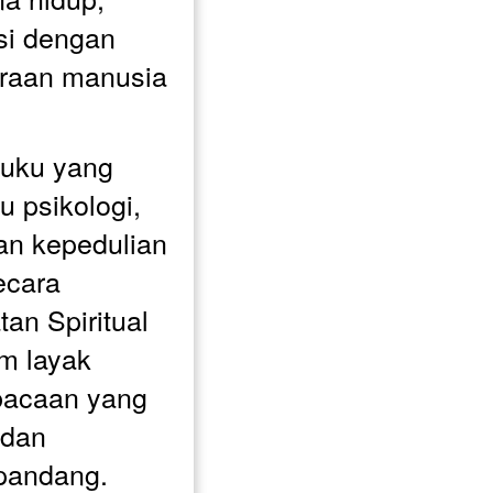
si dengan 
eraan manusia 
uku yang 
psikologi, 
dan kepedulian 
cara 
n Spiritual 
m layak 
bacaan yang 
dan 
pandang.