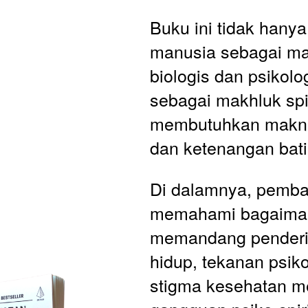
Buku ini tidak hanya 
manusia sebagai ma
biologis dan psikolog
sebagai makhluk spir
membutuhkan makna,
dan ketenangan bati
Di dalamnya, pembac
memahami bagaiman
memandang penderita
hidup, tekanan psikos
stigma kesehatan me