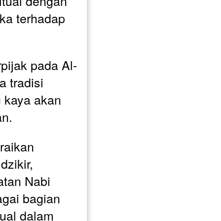
tual dengan 
a terhadap 
ijak pada Al-
 tradisi 
 kaya akan 
n.
raikan 
zikir, 
tan Nabi 
gai bagian 
tual dalam 