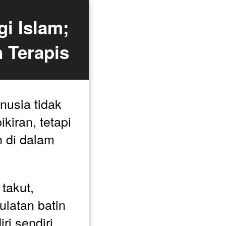
i Islam; 
 Terapis
usia tidak 
kiran, tetapi 
 di dalam 
takut, 
latan batin 
ri sendiri. 