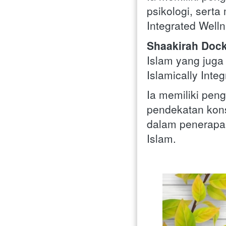
psikologi, serta 
Integrated Welln
Shaakirah Doc
Islam yang juga 
Islamically Inte
Ia memiliki pen
pendekatan konse
dalam penerapan 
Islam.