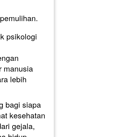
pemulihan. 
 psikologi 
 
ngan 
 manusia 
a lebih 
g bagi siapa 
at kesehatan 
ri gejala, 
a hidup, 