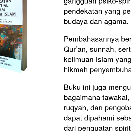
gangguan psiko-spiri
pendekatan yang pek
budaya dan agama. 
Pembahasannya berp
Qur’an, sunnah, serta
keilmuan Islam yang
hikmah penyembuha
Buku ini juga mengu
bagaimana tawakal, d
ruqyah, dan pengoba
dapat dipahami seba
dari penguatan spiri