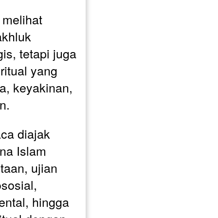
melihat 
khluk 
is, tetapi juga 
itual yang 
 keyakinan, 
n.
a diajak 
a Islam 
an, ujian 
osial, 
ntal, hingga 