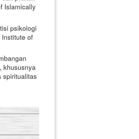
 Islamically 
si psikologi 
nstitute of 
embangan 
, khususnya 
piritualitas 