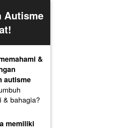
 Autisme 
at!
 memahami & 
ngan 
m autisme
umbuh 
i & bahagia?

 memiliki 