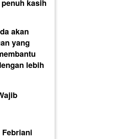
penuh kasih 
da akan 
an yang 
 membantu 
engan lebih 
ajib 
 Febriani 