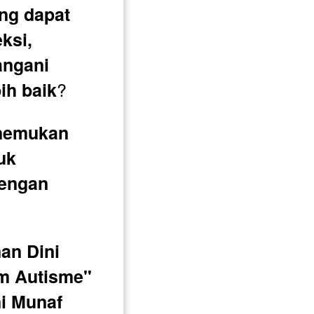
ng dapat 
si, 
ngani 
?
ih baik
nemukan 
uk 
engan 
n Dini 
 Autisme" 
ni Munaf