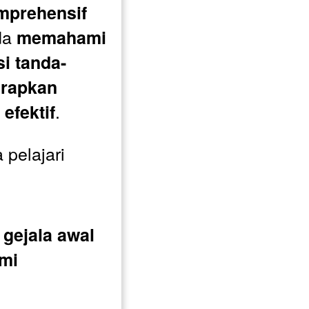
mprehensif
a 
memahami 
i tanda-
rapkan 
.
 efektif
pelajari 
gejala awal 
i 