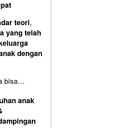
epat
, 
dar teori
 yang telah 
eluarga 
nak dengan 
a bisa…
han anak 
 
dampingan 