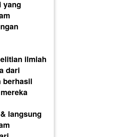
 yang 
am 
ngan 
itian ilmiah 
 dari 
 berhasil 
 mereka
& langsung 
am 
ari