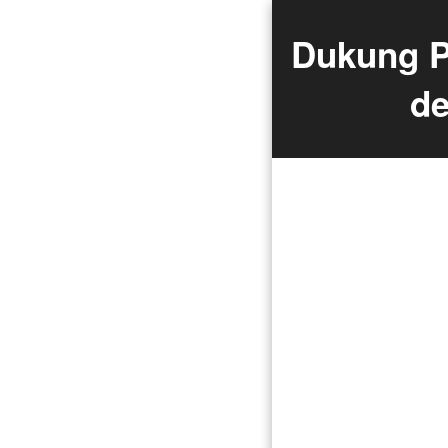
Dukung P
de