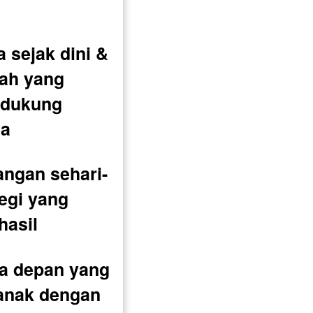
 sejak dini & 
ah yang 
ndukung 
ya
angan sehari-
egi yang 
hasil
 depan yang 
 anak dengan 