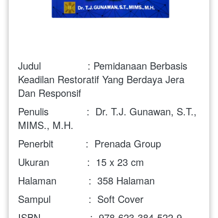
Judul                : Pemidanaan Berbasis 
Keadilan Restoratif Yang Berdaya Jera 
Dan Responsif
Penulis             :  Dr. T.J. Gunawan, S.T., 
MIMS., M.H.
Penerbit           :  Prenada Group
Ukuran             :  15 x 23 cm
Halaman           :  
358 Halaman
Sampul             :  Soft Cover
ISBN                 :  978-623-384-522-9