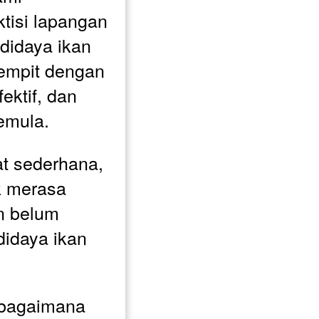
tisi lapangan 
idaya ikan 
empit dengan 
ektif, dan 
emula. 
t sederhana, 
 merasa 
 belum 
idaya ikan 
bagaimana 