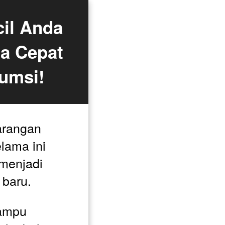
l Anda 
a Cepat 
umsi!
rangan 
ama ini 
menjadi 
baru. 
mpu 