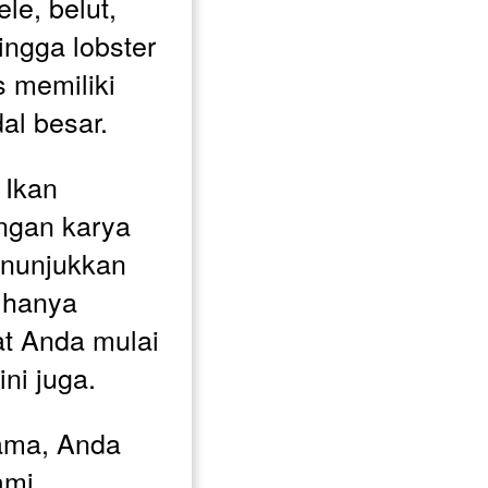
e, belut, 
ingga lobster 
 memiliki 
al besar. 
Ikan 
gan karya 
nunjukkan 
 hanya 
t Anda mulai 
ini juga.
ama, Anda 
mi 