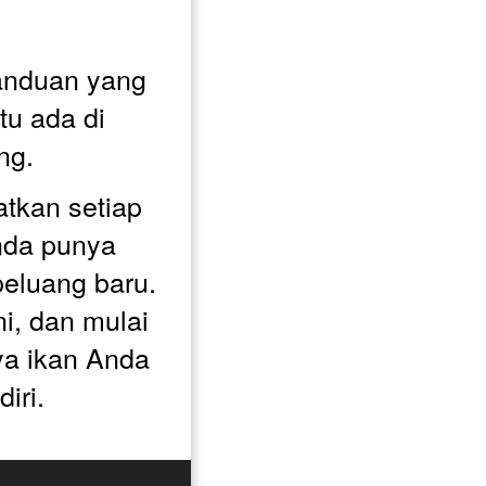
anduan yang 
u ada di 
ng. 
kan setiap 
da punya 
eluang baru. 
ni, dan mulai 
a ikan Anda 
iri.