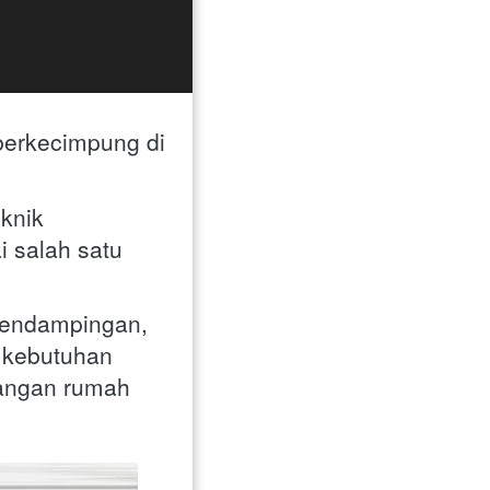
berkecimpung di 
nik 
salah satu 
pendampingan, 
 kebutuhan 
rangan rumah 