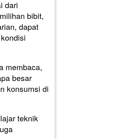
 dari 
lihan bibit, 
ian, dapat 
kondisi 
a membaca, 
apa besar 
n konsumsi di 
ajar teknik 
uga 