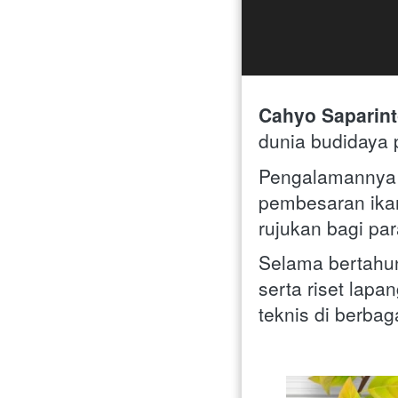
Cahyo Saparin
dunia budidaya p
Pengalamannya 
pembesaran ika
rujukan bagi pa
Selama bertahun
serta riset lap
teknis di berba