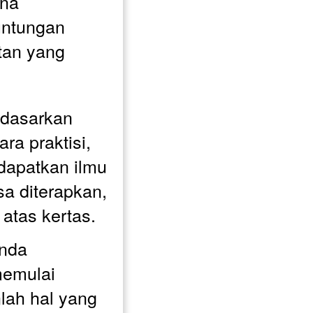
na 
ntungan 
tan yang 
dasarkan 
a praktisi, 
apatkan ilmu 
a diterapkan, 
 atas kertas.
nda 
emulai 
lah hal yang 