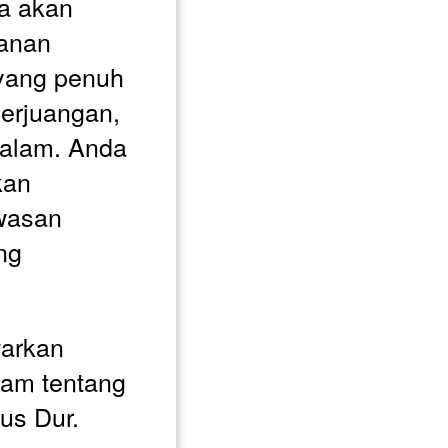
a akan 
anan 
yang penuh 
erjuangan, 
alam. Anda 
an 
asan 
ng 
arkan 
m tentang 
us Dur. 