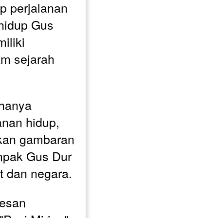
 perjalanan 
 hidup Gus 
liki 
m sejarah 
hanya 
nan hidup, 
kan gambaran 
mpak Gus Dur 
t dan negara.
esan 