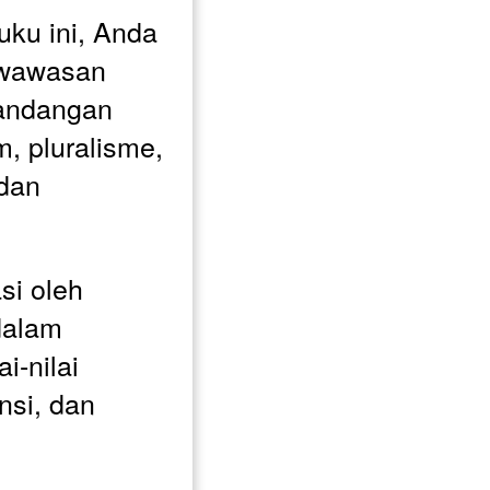
u ini, Anda 
wawasan 
andangan 
, pluralisme, 
dan 
i oleh 
alam 
-nilai 
si, dan 