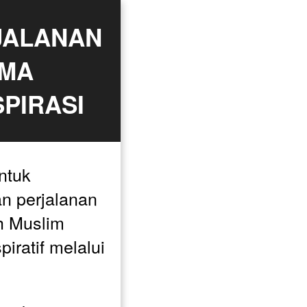
JALANAN 
MA 
PIRASI
tuk 
n perjalanan 
h Muslim 
iratif melalui 