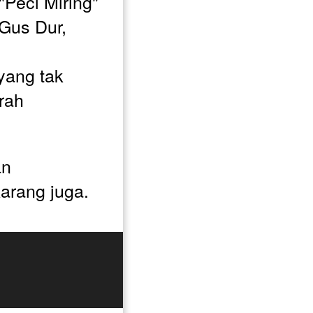
Peci Miring" 
Gus Dur, 
ang tak 
ah 
n 
arang juga.