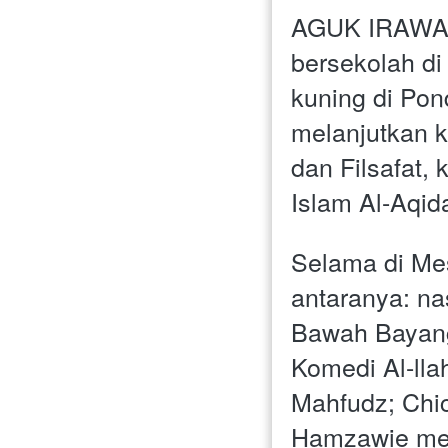
AGUK IRAWAN M
bersekolah di
kuning di Pon
melanjutkan ku
dan Filsafat,
Islam Al-Aqid
Selama di Mes
antaranya: na
Bawah Bayanga
Komedi Al-lla
Mahfudz; Chi
Hamzawie mene