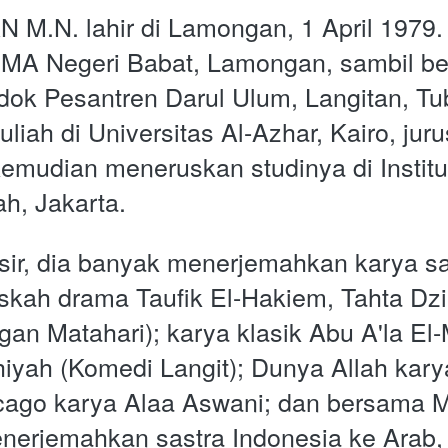
.N. lahir di Lamongan, 1 April 1979. 
 MA Negeri Babat, Lamongan, sambil bela
dok Pesantren Darul Ulum, Langitan, Tub
liah di Universitas Al-Azhar, Kairo, jur
 kemudian meneruskan studinya di Instit
ah, Jakarta.
ir, dia banyak menerjemahkan karya sas
skah drama Taufik El-Hakiem, Tahta Dzil
n Matahari); karya klasik Abu A'la El-M
hiyah (Komedi Langit); Dunya Allah karya
cago karya Alaa Aswani; dan bersama 
rjemahkan sastra Indonesia ke Arab, d