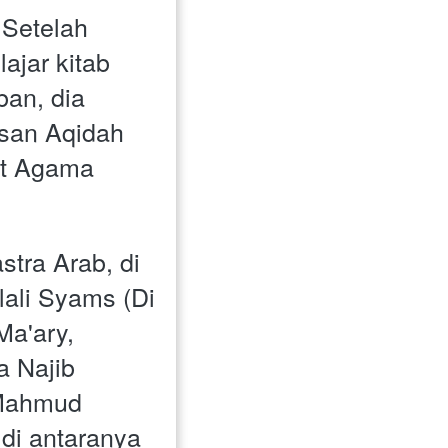
Setelah 
jar kitab 
an, dia 
usan Aqidah 
ut Agama 
tra Arab, di 
ali Syams (Di 
a'ary, 
 Najib 
Mahmud 
i antaranya 