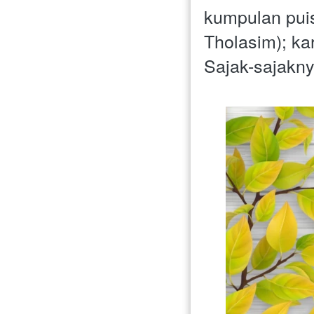
kumpulan puis
Tholasim); ka
Sajak-sajakn