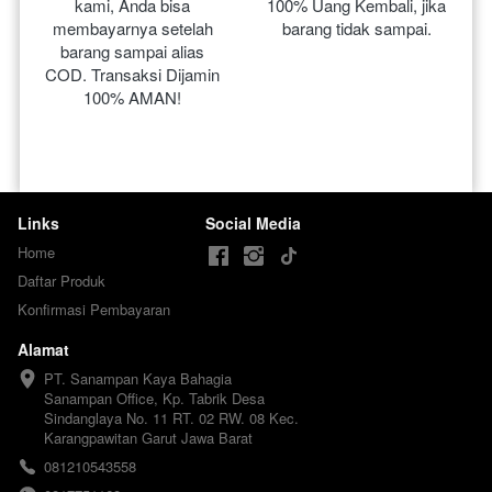
kami, Anda bisa 
100% Uang Kembali, jika 
membayarnya setelah 
barang tidak sampai.
barang sampai alias 
COD. Transaksi Dijamin 
100% AMAN!
Links
Social Media
Home
Daftar Produk
Konfirmasi Pembayaran
Alamat
PT. Sanampan Kaya Bahagia

Sanampan Office, Kp. Tabrik Desa 
Sindanglaya No. 11 RT. 02 RW. 08 Kec. 
Karangpawitan Garut Jawa Barat
081210543558