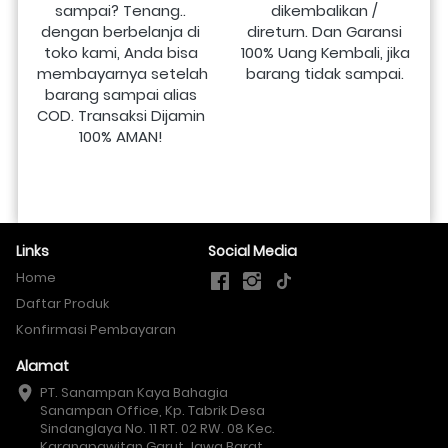
sampai? Tenang.. 
dikembalikan / 
dengan berbelanja di 
direturn. Dan Garansi 
toko kami, Anda bisa 
100% Uang Kembali, jika 
membayarnya setelah 
barang tidak sampai.
barang sampai alias 
COD. Transaksi Dijamin 
100% AMAN!
Links
Social Media
Home
Daftar Produk
Konfirmasi Pembayaran
Alamat
PT. Sanampan Kaya Bahagia

Sanampan Office, Kp. Tabrik Desa 
Sindanglaya No. 11 RT. 02 RW. 08 Kec. 
Karangpawitan Garut Jawa Barat