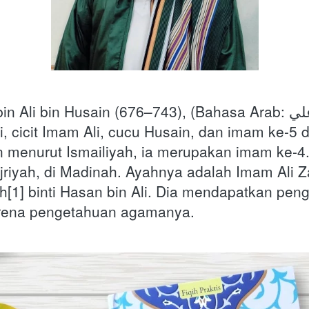
in Husain (676–743), (Bahasa Arab: محمد ألباقر إبن علي) 
i, cicit Imam Ali, cucu Husain, dan imam ke-5 da
menurut Ismailiyah, ia merupakan imam ke-4. D
jriyah, di Madinah. Ayahnya adalah Imam Ali Za
h[1] binti Hasan bin Ali. Dia mendapatkan peng
arena pengetahuan agamanya.