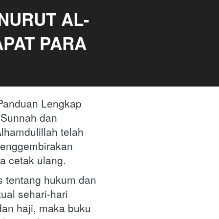
NURUT AL-
PAT PARA 
 Panduan Lengkap  
-Sunnah dan 
hamdulillah telah 
enggembirakan 
 cetak ulang. 
 tentang hukum dan 
ual sehari-hari 
dan haji, maka buku 