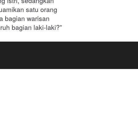
ng istri, sedangkan 
amikan satu orang 
a bagian warisan 
h bagian laki-laki?” 