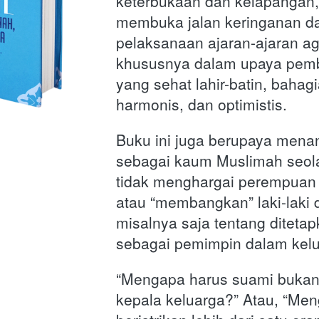
keterbukaan dan kelapangan, 
membuka jalan keringanan d
pelaksanaan ajaran-ajaran ag
khususnya dalam upaya pemb
yang sehat lahir-batin, bahagia
harmonis, dan optimistis.
Buku ini juga berupaya menan
sebagai kaum Muslimah seola
tidak menghargai perempuan 
atau “membangkan” laki-laki d
misalnya saja tentang diteta
sebagai pemimpin dalam kelu
“Mengapa harus suami bukan i
kepala keluarga?” Atau, “Meng