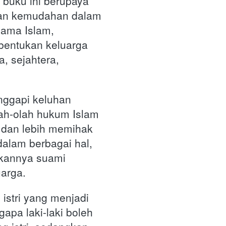
buku ini berupaya 
an kemudahan dalam 
ama Islam, 
entukan keluarga 
, sejahtera, 
ggapi keluhan 
h-olah hukum Islam 
dan lebih memihak 
alam berbagai hal, 
pkannya suami 
arga. 
stri yang menjadi 
apa laki-laki boleh 