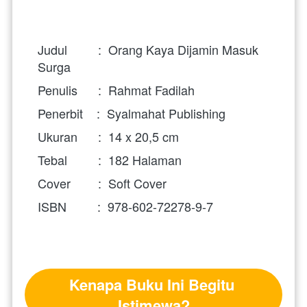
Judul         : 
Orang Kaya Dijamin Masuk 
Surga 
Penulis      :  Rahmat Fadilah
Penerbit    : 
Syalmahat Publishing
Ukuran      :  14 x 20,5 cm
Tebal         : 
182
Halaman
Cover        :  Soft Cover
ISBN         :
978-602-72278-9-7
Kenapa Buku Ini Begitu 
Istimewa?