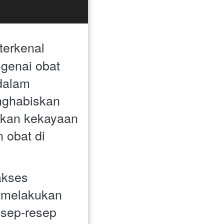
terkenal 
genai obat 
dalam 
nghabiskan 
kan kekayaan 
obat di 
kses 
 melakukan 
sep-resep 