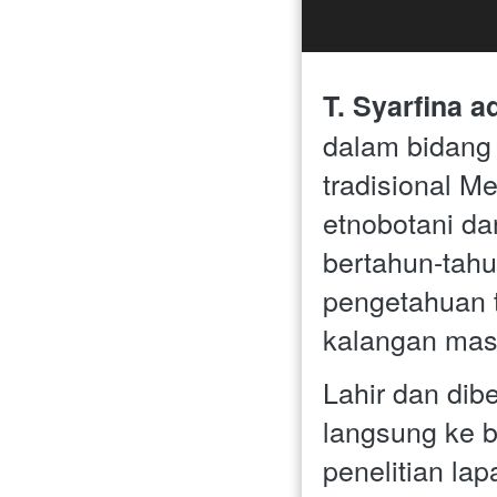
T. Syarfina a
dalam bidang 
tradisional M
etnobotani da
bertahun-tah
pengetahuan t
kalangan mas
Lahir dan dibe
langsung ke b
penelitian la