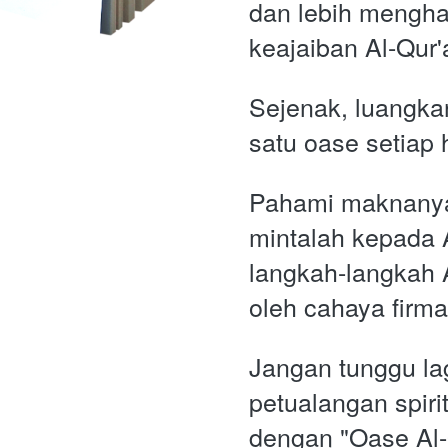
dan lebih menghar
keajaiban Al-Qur'
Sejenak, luangkan
satu oase setiap h
Pahami maknanya
mintalah kepada A
langkah-langkah A
oleh cahaya firm
Jangan tunggu lag
petualangan spiri
dengan "Oase Al-