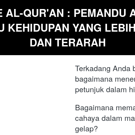
 AL-QUR'AN : PEMANDU A
 KEHIDUPAN YANG LEBIH 
DAN TERARAH
Terkadang Anda b
bagaimana mene
petunjuk dalam h
Bagaimana meman
cahaya dalam ma
gelap? 