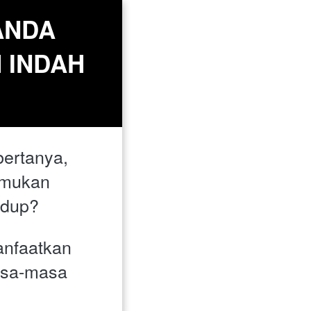
NDA 
INDAH 
ertanya, 
mukan 
idup? 
faatkan 
sa-masa 