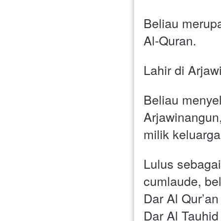
Beliau merupa
Al-Quran.
Lahir di Arja
Beliau menye
Arjawinangun,
milik keluarg
Lulus sebagai
cumlaude, bel
Dar Al Qur’a
Dar Al Tauhid