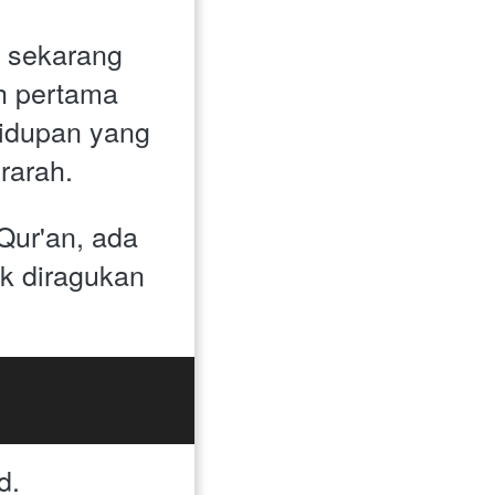
sekarang 
h pertama 
dupan yang 
rarah. 
ur'an, ada 
k diragukan 
d. 