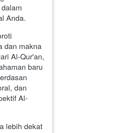
 dalam 
al Anda.
oti 
a dan makna 
i Al-Qur'an, 
haman baru 
cerdasan 
ral, dan 
pektif Al-
 lebih dekat 