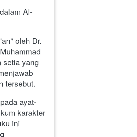
dalam Al-
an" oleh Dr. 
o Muhammad 
setia yang 
menjawab 
 tersebut. 
pada ayat-
kum karakter 
u ini 
g 