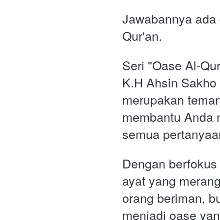
Jawabannya ada 
Qur'an.
Seri "Oase Al-Qur'
K.H Ahsin Sakh
merupakan teman 
membantu Anda 
semua pertanyaan
Dengan berfokus 
ayat yang merang
orang beriman, buk
menjadi oase yan