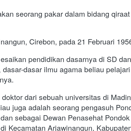
kan seorang pakar dalam bidang qiraat 
winangun, Cirebon, pada 21 Februari 1956
lesaikan pendidikan dasarnya di SD da
 dasar-dasar ilmu agama beliau pelajari 
anya.
 doktor dari sebuah universitas di Madi
iau juga adalah seorang pengasuh Pond
n dan sebagai Dewan Penasehat Pondok 
 di Kecamatan Arjawinangun, Kabupaten 