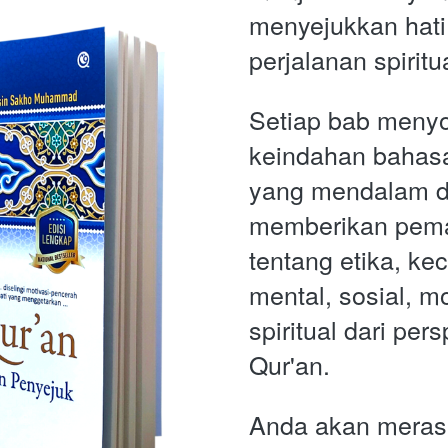
menyejukkan hati
perjalanan spiritu
Setiap bab menyor
keindahan bahas
yang mendalam dar
memberikan pema
tentang etika, ke
mental, sosial, mo
spiritual dari pers
Qur'an.
Anda akan merasa