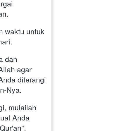
gai 
an.
 waktu untuk 
ari. 
 dan 
llah agar 
nda diterangi 
an-Nya.
i, mulailah 
tual Anda 
Qur'an". 