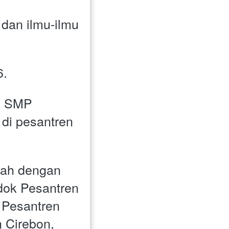
dan ilmu-ilmu 
. 
n SMP 
di pesantren 
nah dengan 
ok Pesantren 
Pesantren 
Cirebon, 