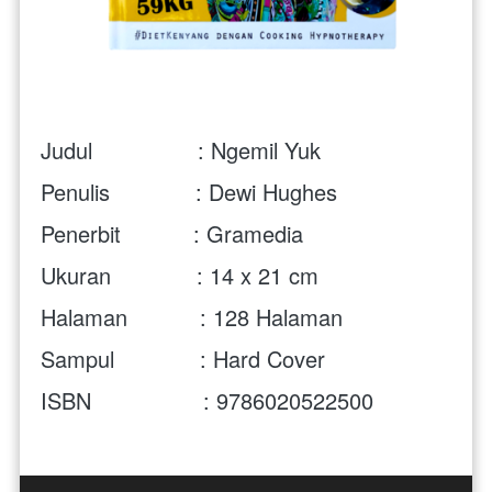
Judul                : Ngemil Yuk
Penulis             : 
Dewi Hughes
Penerbit           : Gramedia
Ukuran             : 14 x 21 cm
Halaman           : 
128
 Halaman
Sampul             : Hard Cover
ISBN                 : 
9786020522500