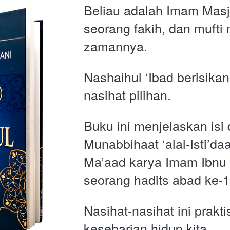
Beliau adalah Imam Masji
seorang fakih, dan mufti m
zamannya.
Nashaihul ‘Ibad berisikan
nasihat pilihan. 
Buku ini menjelaskan isi d
Munabbihaat ‘alal-Isti’daa
Ma’aad karya Imam Ibnu H
seorang hadits abad ke-
Nasihat-nasihat ini prakt
keseharian hidup kita. 