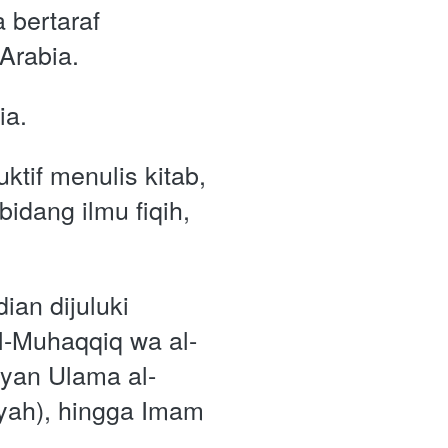
bertaraf 
Arabia. 
ia. 
tif menulis kitab, 
idang ilmu fiqih, 
n dijuluki 
l-Muhaqqiq wa al-
yan Ulama al-
yah), hingga Imam 