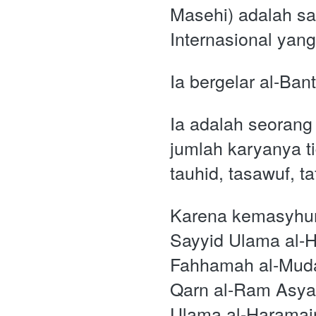
Masehi) adalah sal
Internasional yan
Ia bergelar al-Ban
Ia adalah seorang 
jumlah karyanya ti
tauhid, tasawuf, ta
Karena kemasyhura
Sayyid Ulama al-H
Fahhamah al-Muda
Qarn al-Ram Asyar 
Ulama al-Haramain