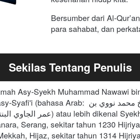
Bersumber dari Al-Qur’an, 
para sahabat, dan perkat
Sekilas Tentang Penulis
aamah Asy-Syekh Muhammad Nawawi bin 
hasa Arab: الإمام العلامة الشيخ محمد نووي بن 
u lebih dikenal Syekh Nawawi al-
Tanara, Serang, sekitar tahun 1230 Hijriy
Mekkah, Hijaz, sekitar tahun 1314 Hijriy