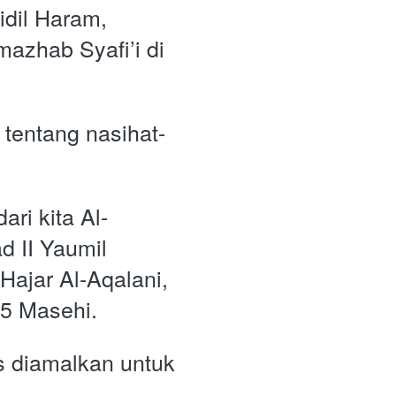
dil Haram, 
azhab Syafi’i di 
 tentang nasihat-
ari kita Al-
d II Yaumil 
ajar Al-Aqalani, 
15 Masehi.
is diamalkan untuk 