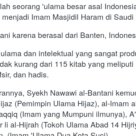
ah seorang 'ulama besar asal Indonesia 
g menjadi Imam Masjidil Haram di Saudi 
tani karena berasal dari Banten, Indones
ulama dan intelektual yang sangat produk
dak kurang dari 115 kitab yang meliputi b
fsir, dan hadis.
nnya, Syekh Nawawi al-Bantani kemudia
ijaz (Pemimpin Ulama Hijaz), al-Imam a
qqiq (Imam yang Mumpuni ilmunya), A'
li al-Hijrah (Tokoh Ulama Abad 14 Hijri
, (Imam 'Ulama Dua Kota Suci).