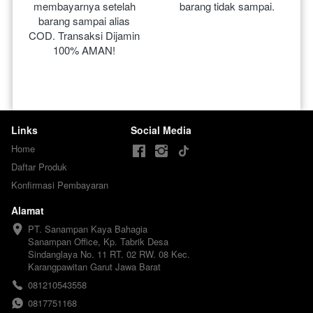
membayarnya setelah 
barang tidak sampai.
barang sampai alias 
COD. Transaksi Dijamin 
100% AMAN!
Links
Social Media
Home
Daftar Produk
Konfirmasi Pembayaran
Alamat
PT. Sanampan Kaya Bahagia

Sanampan Office, Kp. Tabrik Desa 
Sindanglaya No. 11 RT. 02 RW. 08 Kec. 
Karangpawitan Garut Jawa Barat
081210543558
0817751168