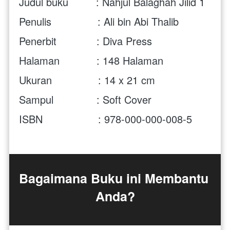
Judul buku         : Nahjul Balaghah Jilid 1
Penulis               : Ali bin Abi Thalib
Penerbit             : Diva Press
Halaman            : 148 Halaman
Ukuran               : 14 x 21 cm 
Sampul              : Soft Cover
ISBN                  : 978-000-000-008-5
Bagaimana Buku ini Membantu 
Anda?