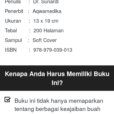
Penulis     :  Dr. Sunardi
Penerbit   :  
Aqwamedika
Ukuran     :  
13 x 19 cm
Tebal        :  200 Halaman
Sampul    :  Soft Cover
ISBN        :  
978-979-039-013
Kenapa Anda Harus Memiliki Buku 
Ini?
Buku ini tidak hanya memaparkan 
tentang berbagai keajaiban buah 