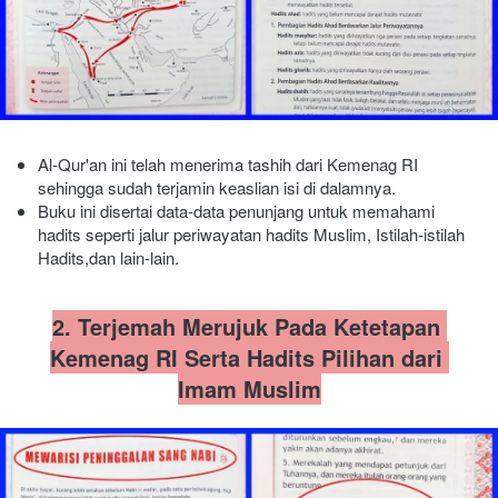
Al-Qur'an ini telah menerima tashih dari Kemenag RI 
sehingga sudah terjamin keaslian isi di dalamnya.
Buku ini disertai data-data penunjang untuk memahami 
hadits seperti jalur periwayatan hadits Muslim, Istilah-istilah 
Hadits,dan lain-lain.
2. Terjemah Merujuk Pada Ketetapan 
Kemenag RI Serta Hadits Pilihan dari 
Imam Muslim