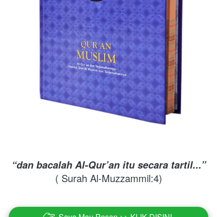
“dan bacalah Al-Qur’an itu secara tartil...”
( Surah Al-Muzzammil:4)
Saya Mau Pesan >> KLIK DISINI
`