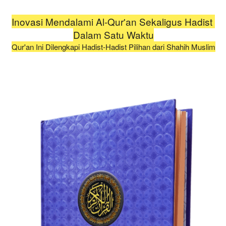
Inovasi Mendalami Al-Qur'an Sekaligus Hadist 
Dalam Satu Waktu
Qur'an Ini Dilengkapi Hadist-Hadist Pilihan dari Shahih Muslim