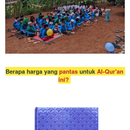
Berapa harga yang 
pantas 
untuk 
Al-Qur'an 
ini? 