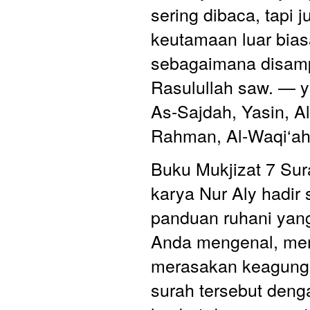
sering dibaca, tapi j
keutamaan luar bias
sebagaimana disamp
Rasulullah saw. — ya
As-Sajdah, Yasin, Al
Rahman, Al-Waqi‘ah,
Buku Mukjizat 7 Sura
karya Nur Aly hadir 
panduan ruhani yan
Anda mengenal, me
merasakan keagunga
surah tersebut deng