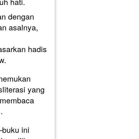
h hati.
an dengan 
n asalnya, 
sarkan hadis 
w. 
nemukan 
literasi yang 
 membaca 
. 
buku ini 