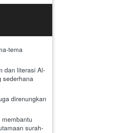
ma-tema 
dan literasi Al-
g sederhana 
uga direnungkan 
m membantu 
utamaan surah-