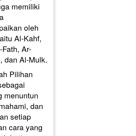
uga memiliki 
a 
aikan oleh 
itu Al-Kahf, 
-Fath, Ar-
 dan Al-Mulk.
h Pilihan 
sebagai 
g menuntun 
mahami, dan 
n setiap 
an cara yang 