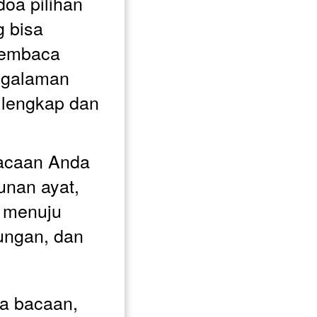
a pilihan 
 bisa 
embaca 
galaman 
 lengkap dan 
acaan Anda 
unan ayat, 
 menuju 
ungan, dan 
a bacaan, 