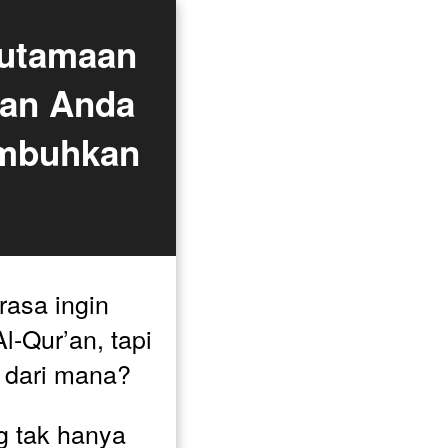
utamaan 
an Anda 
mbuhkan 
asa ingin 
-Qur’an, tapi 
 dari mana? 
g tak hanya 