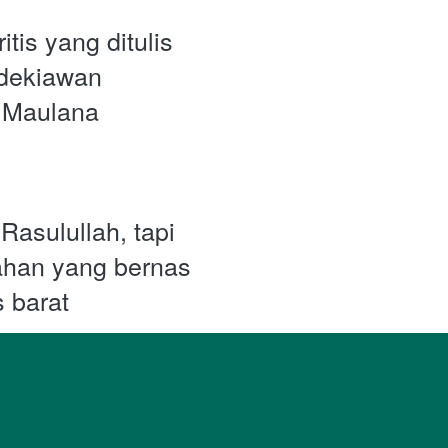
tis yang ditulis 
dekiawan 
 Maulana 
asulullah, tapi 
han yang bernas 
 barat