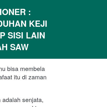
NER : 
UHAN KEJI 
SISI LAIN 
AH SAW
u bisa membela 
aat itu di zaman 
adalah senjata, 