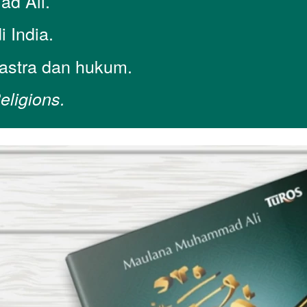
d Ali.
i India.
astra dan hukum.
eligions.