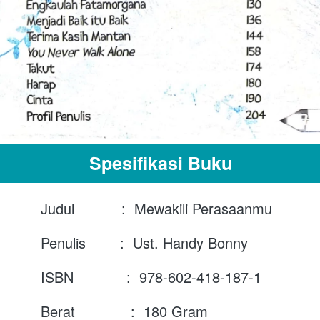
Spesifikasi Buku
Judul           :  Mewakili Perasaanmu
Penulis        :  Ust. Handy Bonny
ISBN	    :  978-602-418-187-1
Berat	     :  180 Gram