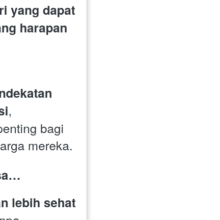
i yang dapat 
g harapan 
 
ndekatan 
, 
si
enting bagi 
uarga mereka.
isa…
 lebih sehat 
anpa 