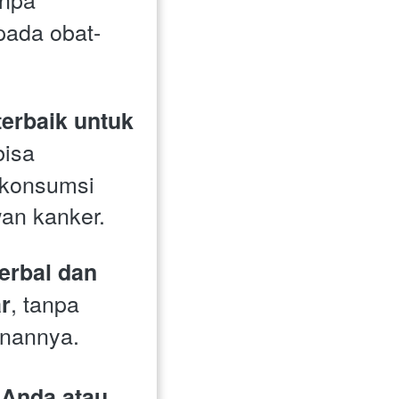
pada obat-
rbaik untuk 
isa 
konsumsi 
an kanker.
erbal dan 
, tanpa 
r
anannya.
Anda atau 