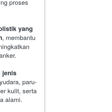
ng proses 
listik yang 
, membantu 
h
ingkatkan 
anker.
jenis 
ayudara, paru-
r kulit, serta 
a alami.