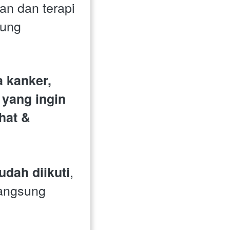
n dan terapi 
ung 
 kanker, 
 yang ingin 
at & 
, 
dah diikuti
angsung 