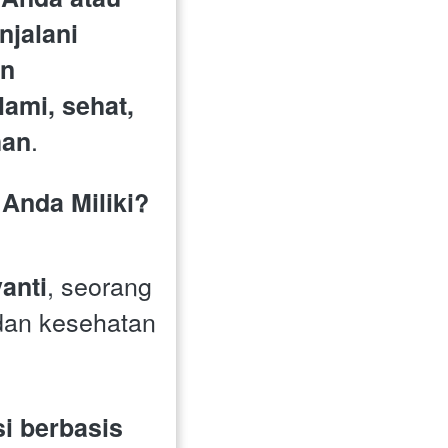
jalani 
n 
ami, sehat, 
.
han
Anda Miliki?
, seorang 
anti
dan kesehatan 
 berbasis 