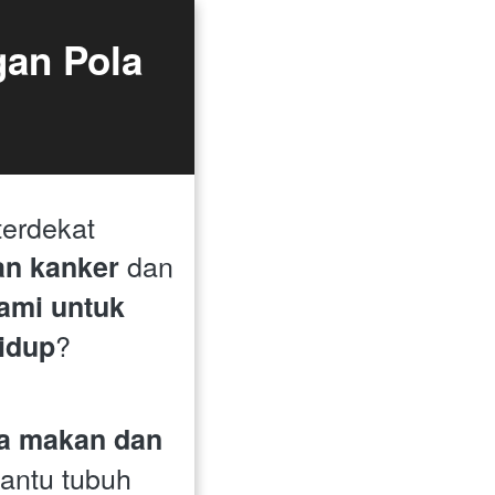
an Pola 
Apakah Anda atau orang terdekat 
 dan 
an kanker
ami untuk 
?

idup
a makan dan 
ntu tubuh 