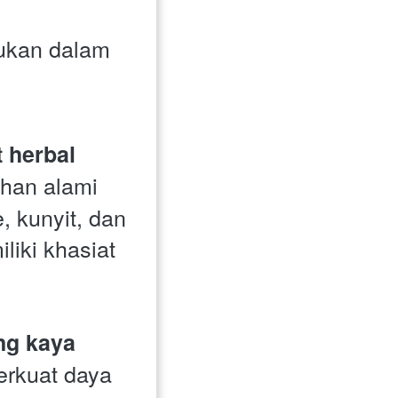
kan dalam 
herbal 
an alami 
, kunyit, dan 
liki khasiat 
g kaya 
rkuat daya 