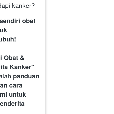
dapi kanker?
endiri obat 
uk 
ubuh!
 Obat & 
ta Kanker" 
alah 
panduan 
n cara 
i untuk 
nderita 