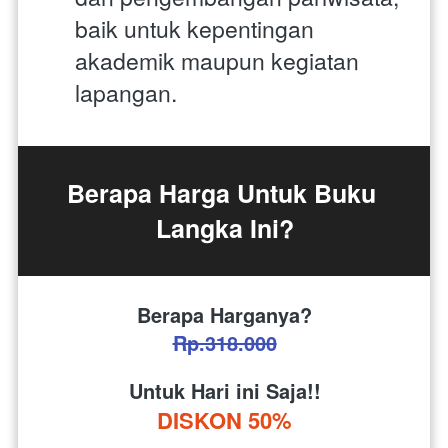
baik untuk kepentingan 
akademik maupun kegiatan 
lapangan.
Berapa Harga Untuk Buku 
Langka Ini?
Berapa Harganya?
Rp.318.000
Untuk Hari ini Saja!!
DISKON 50%