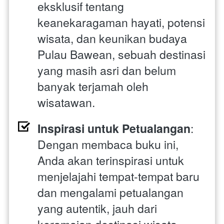
eksklusif tentang 
keanekaragaman hayati, potensi 
wisata, dan keunikan budaya 
Pulau Bawean, sebuah destinasi 
yang masih asri dan belum 
banyak terjamah oleh 
wisatawan.
Inspirasi untuk Petualangan
: 
Dengan membaca buku ini, 
Anda akan terinspirasi untuk 
menjelajahi tempat-tempat baru 
dan mengalami petualangan 
yang autentik, jauh dari 