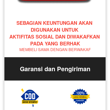
SEBAGIAN KEUNTUNGAN AKAN 
DIGUNAKAN UNTUK 
AKTIFITAS SOSIAL DAN DIWAKAFKAN 
PADA YANG BERHAK
MEMBELI SAMA DENGAN BERWAKAF
Garansi dan Pengiriman