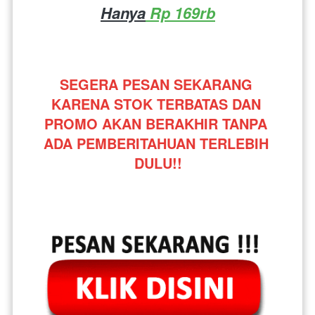
Hanya
 Rp 169rb
SEGERA PESAN SEKARANG 
KARENA STOK TERBATAS DAN 
PROMO AKAN BERAKHIR TANPA 
ADA PEMBERITAHUAN TERLEBIH 
DULU!!