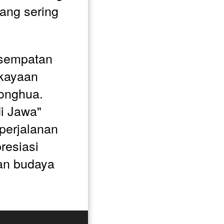
ang sering 
sempatan 
kayaan 
onghua. 
 Jawa" 
perjalanan 
esiasi 
n budaya 