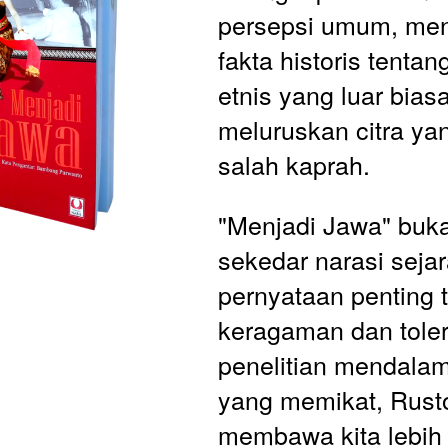
persepsi umum, me
fakta historis tentan
etnis yang luar biasa
meluruskan citra yan
salah kaprah.
"Menjadi Jawa" buka
sekedar narasi sejara
pernyataan penting t
keragaman dan toler
penelitian mendalam
yang memikat, Rust
membawa kita lebih 