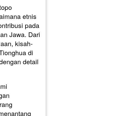
topo 
imana etnis 
ntribusi pada 
an Jawa. Dari 
aan, kisah-
Tionghua di 
dengan detail 
mi 
gan 
rang 
 menantang 