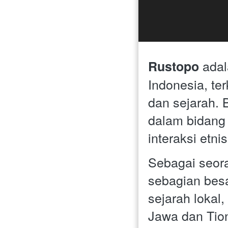
 ada
Rustopo
Indonesia, te
dan sejarah. 
dalam bidang
interaksi etni
Sebagai seora
sebagian besa
sejarah lokal
Jawa dan Tion