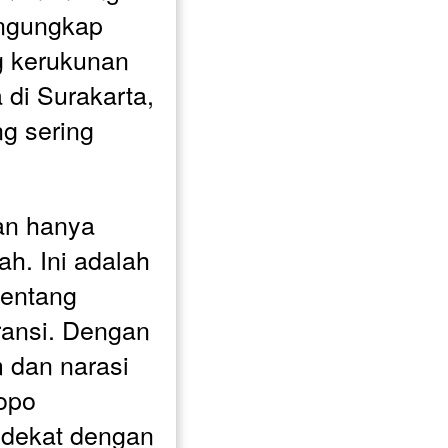
ngungkap 
g kerukunan 
 di Surakarta, 
g sering 
n hanya 
h. Ini adalah 
entang 
ansi. Dengan 
 dan narasi 
opo 
dekat dengan 