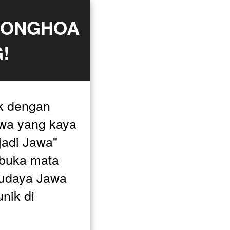
IONGHOA 
!
k dengan 
wa yang kaya 
adi Jawa" 
buka mata 
budaya Jawa 
ik di 