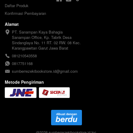
Daftar Produk
Konfirmasi Pembayaran
Alamat
PT. Sanampan Kaya Bahagia

Sanampan Office, Kp. Tabrik Desa 
Sindanglaya No. 11 RT. 02 RW. 08 Kec. 
Karangpawitan Garut Jawa Barat
081210543558
0817751168
sumberrezekibookstore.id@gmail.com
Metode Pengiriman
@
2026
sumberrezekibookstore.id Inc.