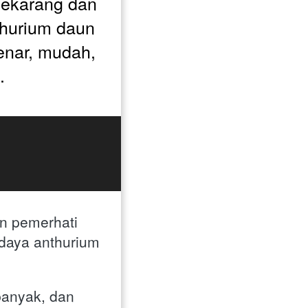
ekarang dan 
hurium daun 
nar, mudah, 
.
n pemerhati 
daya anthurium 
nyak, dan 