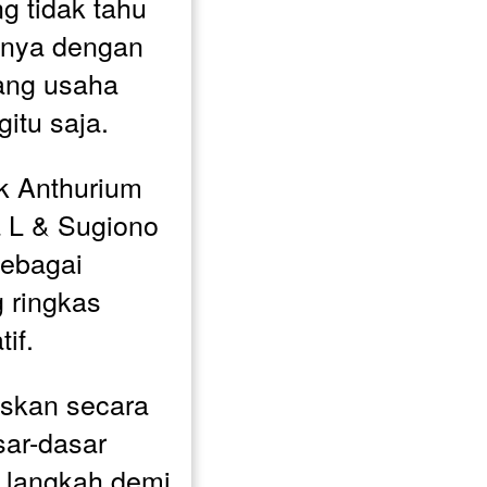
 tidak tahu 
nya dengan 
ang usaha 
gitu saja.
 Anthurium 
 L & Sugiono 
ebagai 
 ringkas 
if. 
skan secara 
sar-dasar 
 langkah demi 