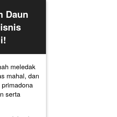
 Daun 
snis 
i!
nah meledak 
s mahal, dan 
i primadona 
 serta 