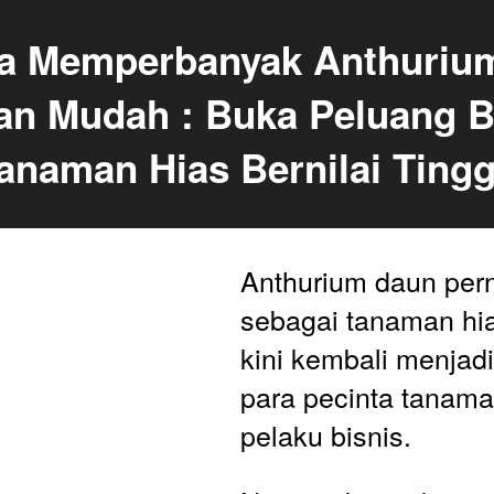
a Memperbanyak Anthurium
n Mudah : Buka Peluang Bi
anaman Hias Bernilai Tingg
Anthurium daun per
sebagai tanaman hia
kini kembali menjad
para pecinta tanaman
pelaku bisnis. 