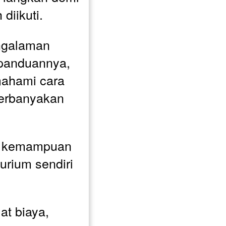
diikuti. 
ngalaman 
 panduannya, 
ahami cara 
perbanyakan 
i kemampuan 
rium sendiri 
t biaya, 