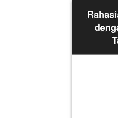
Rahasi
denga
T