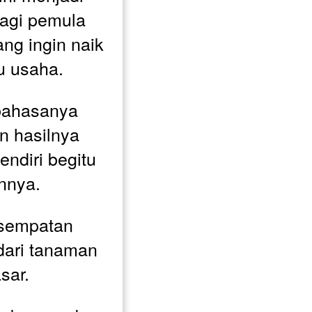
agi pemula 
g ingin naik 
u usaha. 
bahasanya 
 hasilnya 
ndiri begitu 
nnya.
sempatan 
ari tanaman 
sar. 