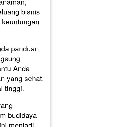
anaman, 
uang bisnis 
 keuntungan 
nda panduan 
ngsung 
ntu Anda 
 yang sehat, 
l tinggi.
yang 
m budidaya 
ni menjadi 