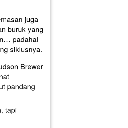
emasan juga 
n buruk yang 
n… padahal 
g siklusnya.
udson Brewer 
hat 
ut pandang 
 tapi 