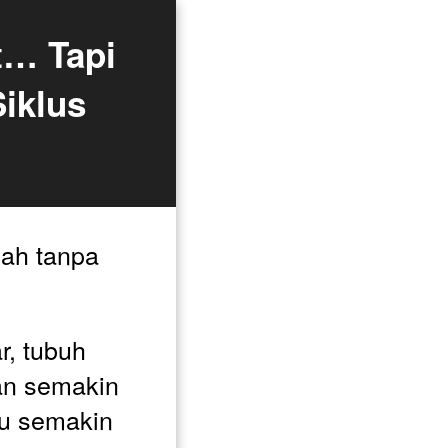
… Tapi 
iklus 
ah tanpa 
r, tubuh 
dan semakin 
u semakin 