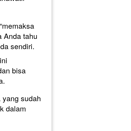
 “memaksa 
na Anda tahu 
da sendiri.
ni 
dan bisa 
a. 
 yang sudah 
k dalam 