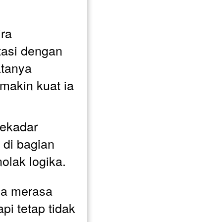
ra 
asi dengan 
atanya 
makin kuat ia 
kadar 
 di bagian 
olak logika. 
a merasa 
pi tetap tidak 