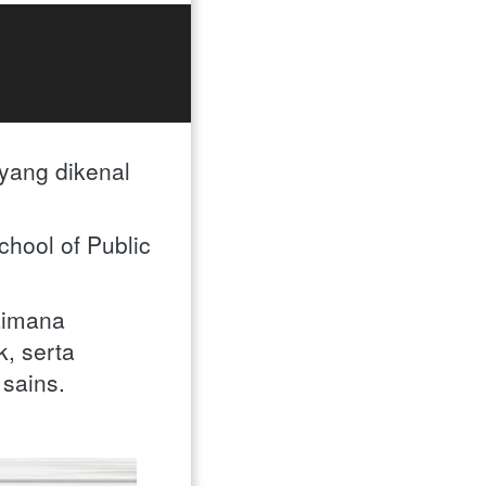
yang dikenal 
hool of Public 
aimana 
 serta 
sains.