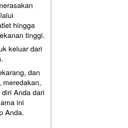
merasakan 
alui 
tlet hingga 
ekanan tinggi.
uk keluar dari 
.
ekarang, dan 
 meredakan, 
iri Anda dari 
ma ini 
p Anda.