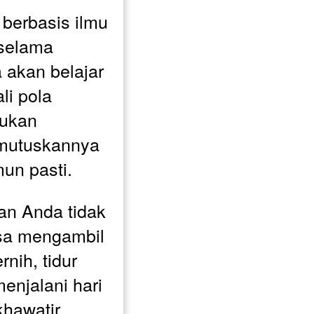
erbasis ilmu 
 selama 
akan belajar 
i pola 
kan 
mutuskannya 
un pasti.
an Anda tidak 
isa mengambil 
nih, tidur 
enjalani hari 
hawatir 