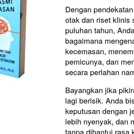
Dengan pendekatan b
otak dan riset klinis
puluhan tahun, Anda 
bagaimana mengenal
kecemasan, menemu
pemicunya, dan me
secara perlahan nam
Bayangkan jika pikir
lagi berisik. Anda b
keputusan dengan jer
lebih nyenyak, dan m
tanpa dihantui rasa k