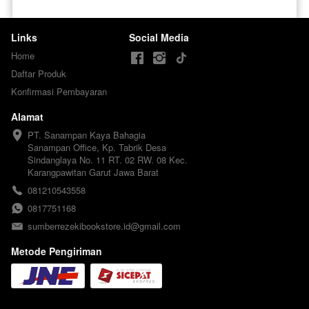
Links
Social Media
Home
Daftar Produk
Konfirmasi Pembayaran
Alamat
PT. Sanampan Kaya Bahagia

Sanampan Office, Kp. Tabrik Desa 
Sindanglaya No. 11 RT. 02 RW. 08 Kec. 
Karangpawitan Garut Jawa Barat
081210543558
0817751168
sumberrezekibookstore.id@gmail.com
Metode Pengiriman