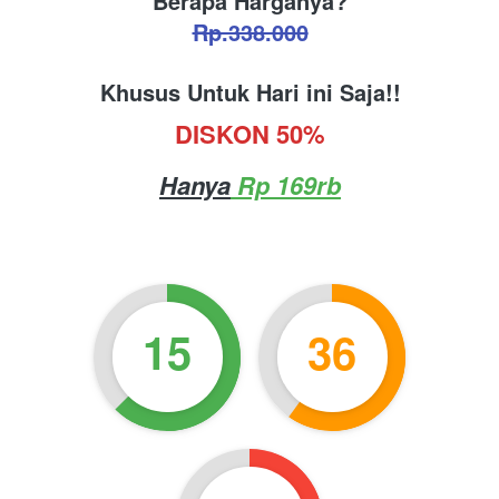
Berapa Harganya?
Rp.338.000
Khusus Untuk Hari ini Saja!!
DISKON 50%
Hanya
 Rp 169rb
15
36