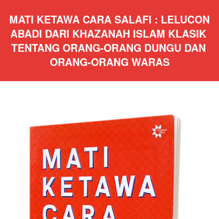
MATI KETAWA CARA SALAFI : LELUCON 
ABADI DARI KHAZANAH ISLAM KLASIK 
TENTANG ORANG-ORANG DUNGU DAN 
ORANG-ORANG WARAS