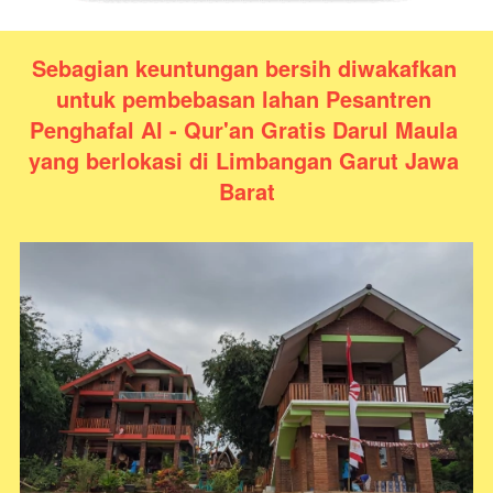
Sebagian keuntungan bersih diwakafkan 
untuk pembebasan lahan Pesantren 
Penghafal Al - Qur'an Gratis Darul Maula 
yang berlokasi di Limbangan Garut Jawa 
Barat