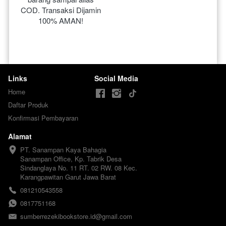
COD. Transaksi Dijamin 
100% AMAN!
Links
Social Media
Home
Daftar Produk
Konfirmasi Pembayaran
Alamat
PT. Sanampan Kaya Bahagia

Sanampan Office, Kp. Tabrik Desa 
Sindanglaya No. 11 RT. 02 RW. 08 Kec. 
Karangpawitan Garut Jawa Barat
081210543558
0817751168
sumberrezekibookstore.id@gmail.com