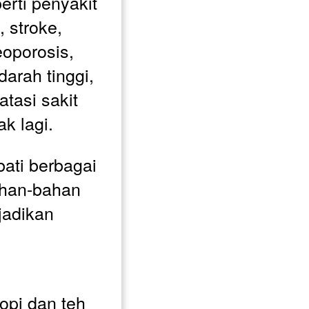
rti penyakit 
 stroke, 
oporosis, 
arah tinggi, 
asi sakit 
k lagi.  
ati berbagai 
han-bahan 
jadikan 
pi dan teh 