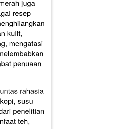
merah juga 
gai resep 
menghilangkan 
 kulit, 
ng, mengatasi 
 melembabkan 
bat penuaan 
untas rahasia 
kopi, susu 
ari penelitian 
aat teh, 