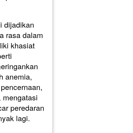
 dijadikan 
a rasa dalam 
ki khasiat 
rti 
meringankan 
h anemia, 
pencernaan, 
 mengatasi 
ar peredaran 
yak lagi. 