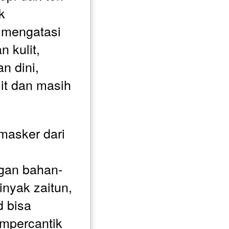
 
 mengatasi 
 kulit, 
 dini, 
it dan masih 
masker dari 
gan bahan-
nyak zaitun, 
 bisa 
mpercantik 