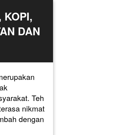
KOPI, 
AN DAN 
merupakan 
k 
yarakat. Teh 
terasa nikmat 
ambah dengan 