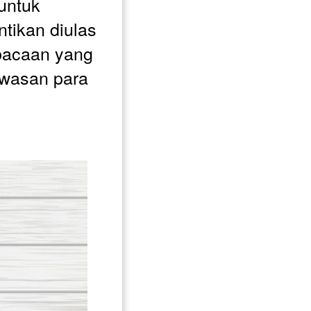
untuk 
tikan diulas 
bacaan yang 
asan para 