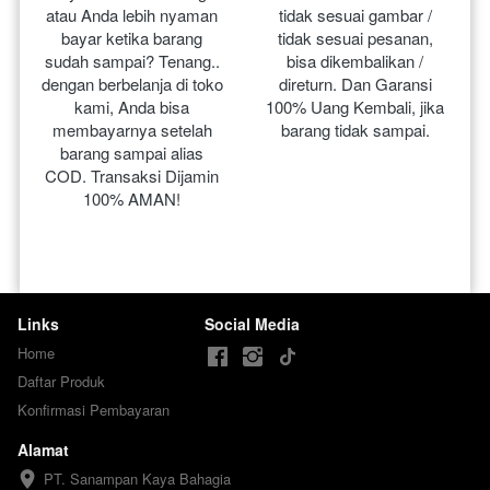
atau Anda lebih nyaman 
tidak sesuai gambar / 
bayar ketika barang 
tidak sesuai pesanan, 
sudah sampai? Tenang.. 
bisa dikembalikan / 
dengan berbelanja di toko 
direturn. Dan Garansi 
kami, Anda bisa 
100% Uang Kembali, jika 
membayarnya setelah 
barang tidak sampai.
barang sampai alias 
COD. Transaksi Dijamin 
100% AMAN!
Links
Social Media
Home
Daftar Produk
Konfirmasi Pembayaran
Alamat
PT. Sanampan Kaya Bahagia
