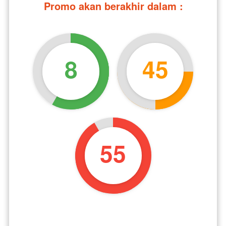
Promo akan berakhir dalam :
8
45
54