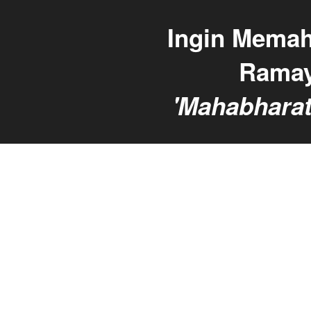
Ingin Memah
'Mahabharat