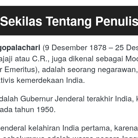
Sekilas Tentang Penuli
 (9 Desember 1878 – 25 Des
gopalachari
jaji atau C.R., juga dikenal sebagai Moo
ar Emeritus), adalah seorang negarawan, 
tivis kemerdekaan India.
alah Gubernur Jenderal terakhir India, k
pada tahun 1950. 
Jenderal kelahiran India pertama, karen