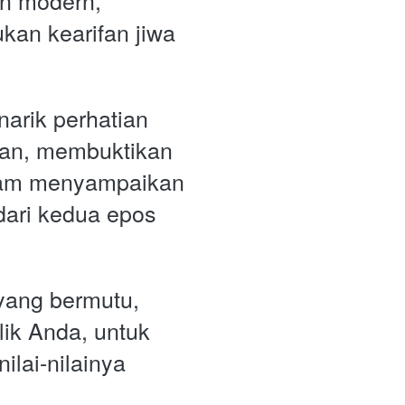
n modern, 
n kearifan jiwa 
arik perhatian 
gan, membuktikan 
am menyampaikan 
ri kedua epos 
yang bermutu, 
lik Anda, untuk 
ilai-nilainya 