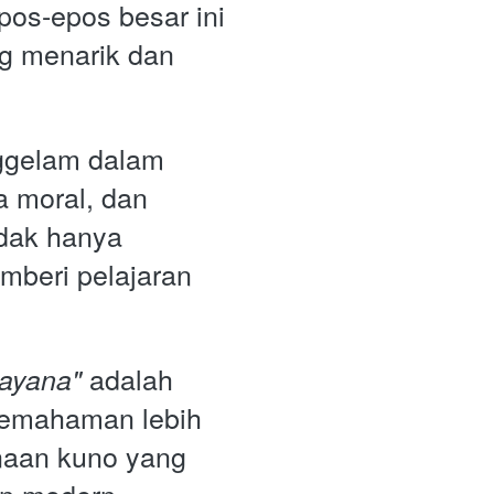
os-epos besar ini 
g menarik dan 
ggelam dalam 
a moral, dan 
dak hanya 
mberi pelajaran 
 adalah 
ayana"
emahaman lebih 
naan kuno yang 