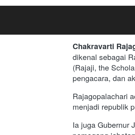
Chakravarti Raja
dikenal sebagai Ra
(Rajaji, the Schol
pengacara, dan ak
Rajagopalachari ad
menjadi republik 
Ia juga Gubernur 