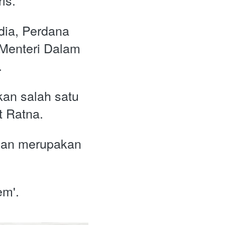
is.
ia, Perdana 
Menteri Dalam 
 
an salah satu 
t Ratna. 
dan merupakan 
em'.