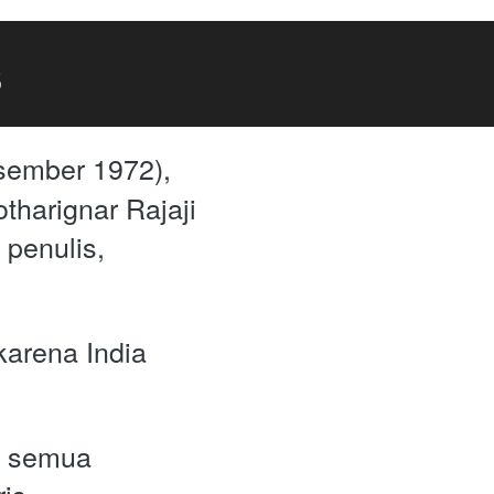
s
ember 1972), 
tharignar Rajaji 
penulis, 
arena India 
a semua 