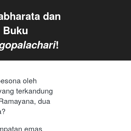
bharata dan 
Ramayana? Temukan Kisahnya di Buku 
gopalachari
!
esona oleh 
yang terkandung 
Ramayana, dua 
a? 
empatan emas 