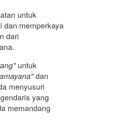
tan untuk 
ini dan memperkaya 
 dari 
ana. 
 untuk 
ang"
 dan 
Ramayana"
da menyusuri 
gendaris yang 
da memandang 