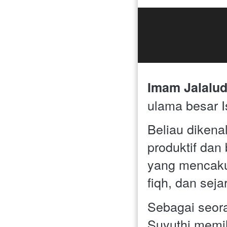
Imam Jalalud
ulama besar Is
Beliau dikena
produktif dan
yang mencakup
fiqh, dan seja
Sebagai seora
Suyuthi memi