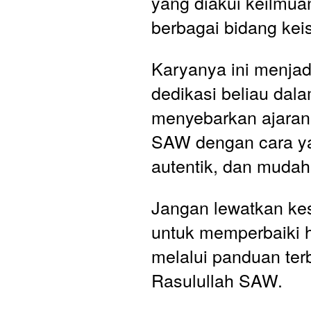
yang diakui keilmua
berbagai bidang kei
Karyanya ini menjadi
dedikasi beliau dala
menyebarkan ajaran 
SAW dengan cara yan
autentik, dan mudah 
Jangan lewatkan ke
untuk memperbaiki h
melalui panduan terb
Rasulullah SAW. 