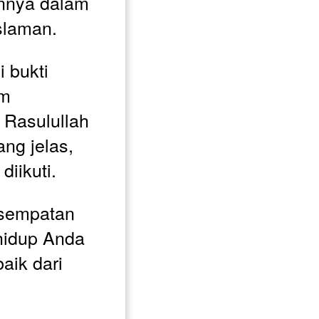
nnya dalam 
slaman. 
 bukti 
m 
Rasulullah 
g jelas, 
diikuti.
sempatan 
idup Anda 
aik dari 