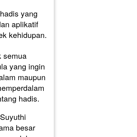
 hadis yang 
n aplikatif 
ek kehidupan.
k semua 
a yang ingin 
 dalam maupun 
memperdalam 
tang hadis.
Suyuthi 
lama besar 