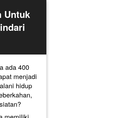
 Untuk 
ndari 
 ada 400 
apat menjadi 
lani hidup 
eberkahan, 
siatan? 
 memiliki 