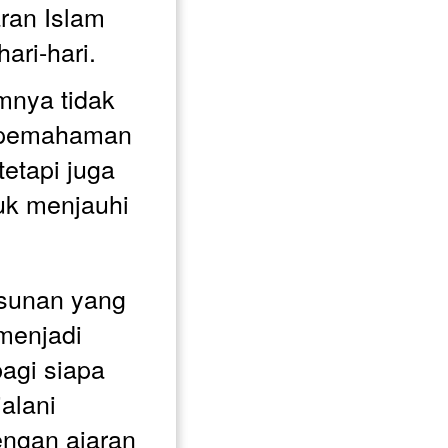
ran Islam 
ari-hari.
mnya tidak 
pemahaman 
etapi juga 
uk menjauhi 
unan yang 
menjadi 
gi siapa 
alani 
ngan ajaran 