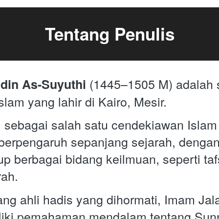
Tentang Penulis
 (1445–1505 M) adalah 
din As-Suyuthi
lam yang lahir di Kairo, Mesir. 
l sebagai salah satu cendekiawan Islam 
 berpengaruh sepanjang sejarah, dengan
 berbagai bidang keilmuan, seperti tafsi
rah.
ng ahli hadis yang dihormati, Imam Jal
liki pemahaman mendalam tentang Sunn