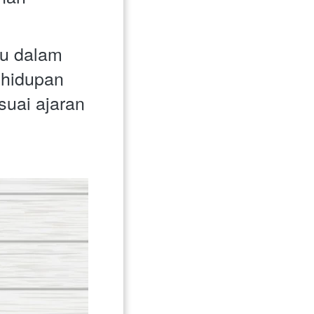
au dalam 
hidupan 
uai ajaran 