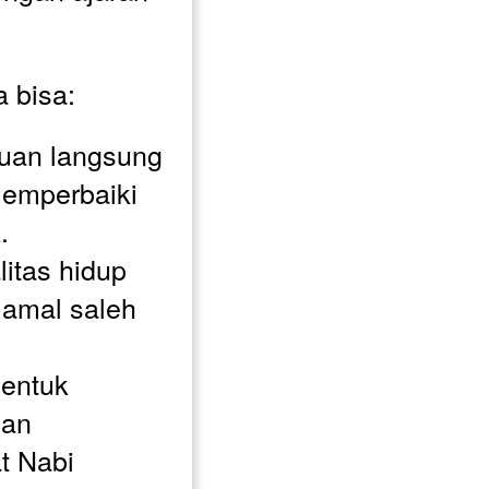
 bisa:
an langsung 
memperbaiki 
.
itas hidup 
amal saleh 
entuk 
an 
 Nabi 