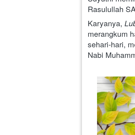
Rasulullah S
Karyanya, 
Lu
merangkum had
sehari-hari, 
Nabi Muhamm