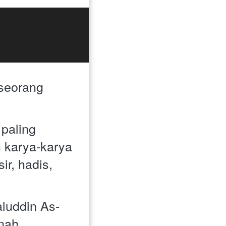
seorang 
paling 
 karya-karya 
r, hadis, 
aluddin As-
ah 