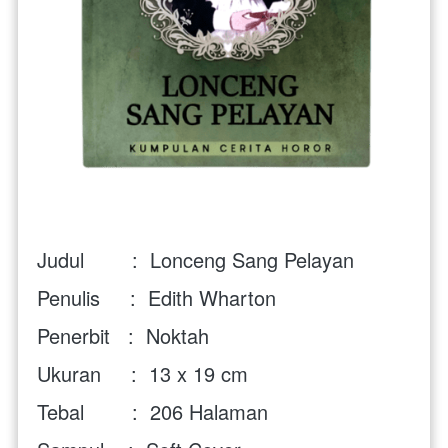
Judul        :  Lonceng Sang Pelayan
Penulis     :  
Edith Wharton
Penerbit   :  Noktah
Ukuran     :  13 x 19 cm
Tebal        :  206 Halaman