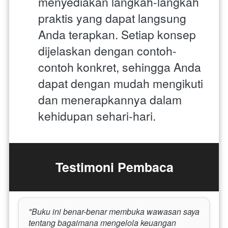
menyediakan langkah-langkah 
praktis yang dapat langsung 
Anda terapkan. Setiap konsep 
dijelaskan dengan contoh-
contoh konkret, sehingga Anda 
dapat dengan mudah mengikuti 
dan menerapkannya dalam 
kehidupan sehari-hari. 
Testimoni Pembaca
"Buku ini benar-benar membuka wawasan saya 
tentang bagaimana mengelola keuangan 