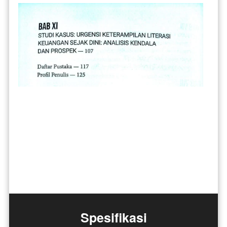
Spesifikasi