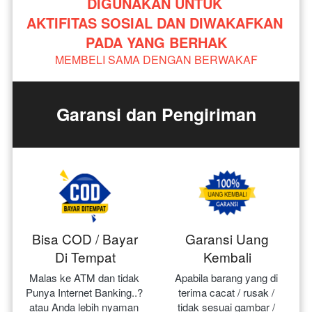
DIGUNAKAN UNTUK 
AKTIFITAS SOSIAL DAN DIWAKAFKAN 
PADA YANG BERHAK
MEMBELI SAMA DENGAN BERWAKAF
Garansi dan Pengiriman
Bisa COD / Bayar
Garansi Uang
Di Tempat
Kembali
Malas ke ATM dan tidak 
Apabila barang yang di 
Punya Internet Banking..? 
terima cacat / rusak / 
atau Anda lebih nyaman 
tidak sesuai gambar / 