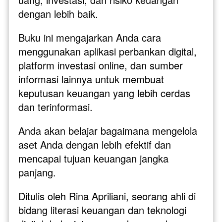
dengan lebih baik. 
Buku ini mengajarkan Anda cara 
menggunakan aplikasi perbankan digital, 
platform investasi online, dan sumber 
informasi lainnya untuk membuat 
keputusan keuangan yang lebih cerdas 
dan terinformasi. 
Anda akan belajar bagaimana mengelola 
aset Anda dengan lebih efektif dan 
mencapai tujuan keuangan jangka 
panjang.
Ditulis oleh Rina Apriliani, seorang ahli di 
bidang literasi keuangan dan teknologi 