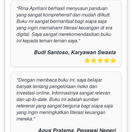
"Rina Apriliani berhasil menyusun panduan 
yang sangat komprehensif dan mudah diikuti. 
Buku ini sangat bermanfaat bagi siapa saja 
yang ingin memahami literasi keuangan di era 
digital. Saya sangat merekomendasikan buku 
ini kepada teman-teman saya."
Budi Santoso, Karyawan Swasta
"Dengan membaca buku ini, saya belajar 
banyak tentang pengelolaan risiko dan 
investasi online. Informasinya sangat relevan 
dan up-to-date. Buku ini adalah sumber 
referensi yang sangat berguna bagi siapa saja 
yang ingin meningkatkan literasi keuangan 
mereka."
Agus Pratama, Pegawai Negeri