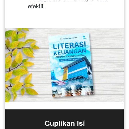
efektif.
Cuplikan Isi