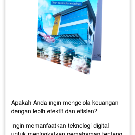
Apakah Anda ingin mengelola keuangan 
dengan lebih efektif dan efisien? 
Ingin memanfaatkan teknologi digital 
untuk meningkatkan pemahaman tentang 