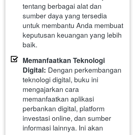
tentang berbagai alat dan 
sumber daya yang tersedia 
untuk membantu Anda membuat 
keputusan keuangan yang lebih 
baik.
Memanfaatkan Teknologi 
Digital:
 Dengan perkembangan 
teknologi digital, buku ini 
mengajarkan cara 
memanfaatkan aplikasi 
perbankan digital, platform 
investasi online, dan sumber 
informasi lainnya. Ini akan 