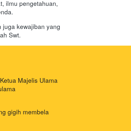
t, ilmu pengetahuan, 
enda. 
n juga kewajiban yang 
lah Swt.
Ketua Majelis Ulama 
ulama 
ng gigih membela 