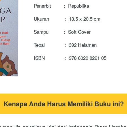
Penerbit         :  Republika
Ukuran           :  13.5 x 20.5 cm
Sampul          :  Soft Cover
Tebal              :  392 Halaman

ISBN              :  978 6020 8221 05
Kenapa Anda Harus Memiliki Buku ini?
g penulis sekaligus kiai dari Indonesia Buya Hamka