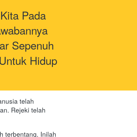
ita Pada 
awabannya 
tiar Sepenuh 
ntuk Hidup 
nusia telah 
n. Rejeki telah 
h terbentang. Inilah 