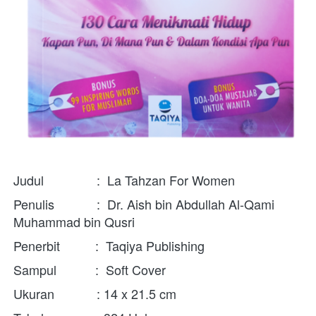
Judul               :  
La Tahzan For Women
Penulis            :  Dr. Aish bin Abdullah Al-Qami 
Muhammad bin Qusri
Penerbit          :  
Taqiya Publishing
Sampul           :  Soft Cover
Ukuran            : 
14 x 21.5 cm