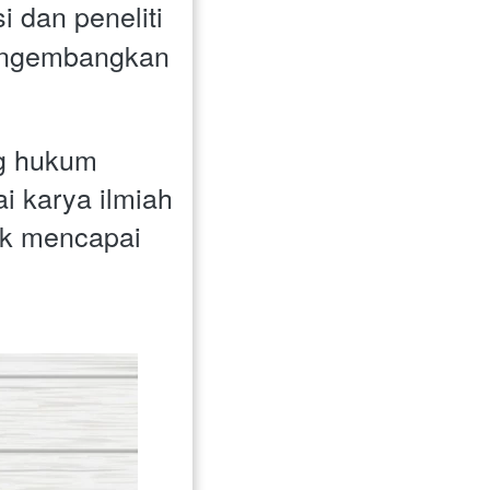
 dan peneliti 
engembangkan 
g hukum 
 karya ilmiah 
uk mencapai 