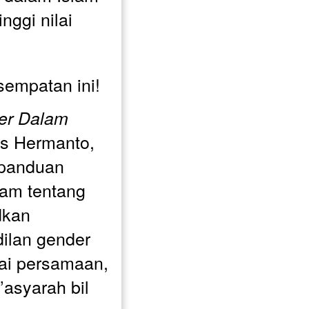
ggi nilai 
empatan ini! 
er Dalam 
us Hermanto, 
panduan 
am tentang 
kan 
ilan gender 
lai persamaan, 
asyarah bil 