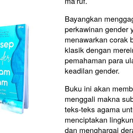
ma’ruf.
Bayangkan menggaga
perkawinan gender y
menawarkan corak bar
klasik dengan merein
pemahaman para ul
keadilan gender. 
Buku ini akan memb
menggali makna subst
teks-teks agama unt
menciptakan lingkun
dan menghargai dera