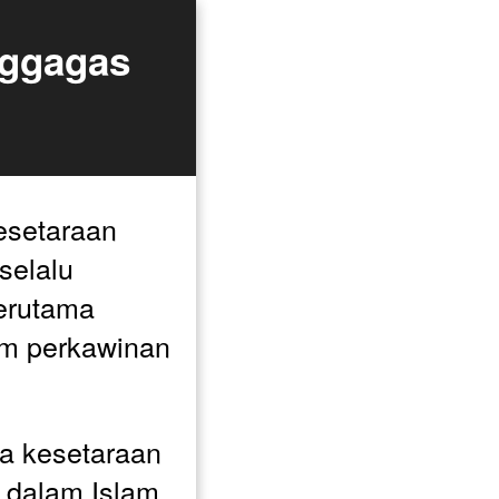
ggagas 
esetaraan 
elalu 
erutama 
m perkawinan 
 kesetaraan 
 dalam Islam 