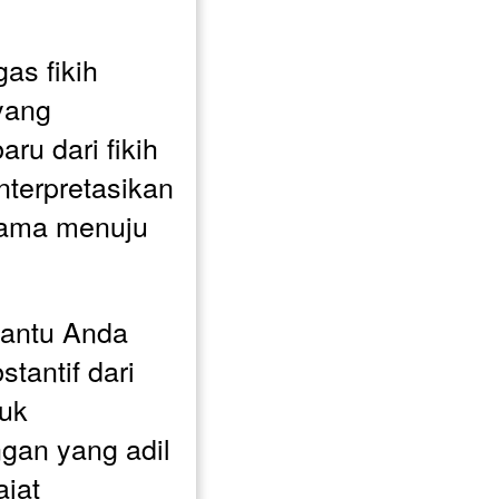
s fikih 
ang 
u dari fikih 
terpretasikan 
ama menuju 
antu Anda 
antif dari 
uk 
gan yang adil 
jat 