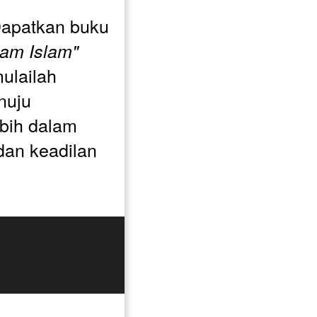
Jangan tunda lagi! Dapatkan buku 
am Islam"
ulailah 
uju 
ih dalam 
an keadilan 