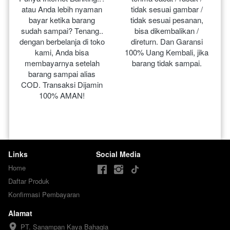
atau Anda lebih nyaman 
tidak sesuai gambar / 
bayar ketika barang 
tidak sesuai pesanan, 
sudah sampai? Tenang.. 
bisa dikembalikan / 
dengan berbelanja di toko 
direturn. Dan Garansi 
kami, Anda bisa 
100% Uang Kembali, jika 
membayarnya setelah 
barang tidak sampai.
barang sampai alias 
COD. Transaksi Dijamin 
100% AMAN!
Links
Social Media
Home
Daftar Produk
Konfirmasi Pembayaran
Alamat
PT. Sanampan Kaya Bahagia
