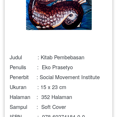
Judul          : Kitab Pembebasan
Penulis       :  Eko Prasetyo
Penerbit     : Social Movement Institute
Ukuran       : 15 x 23 cm
Halaman    :  352 Halaman
Sampul      :  Soft Cover
ISBN          :  978-60274184-0-0