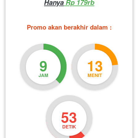
Hanya
 Rp 179rb
Promo akan berakhir dalam :
9
13
JAM
MENIT
52
DETIK