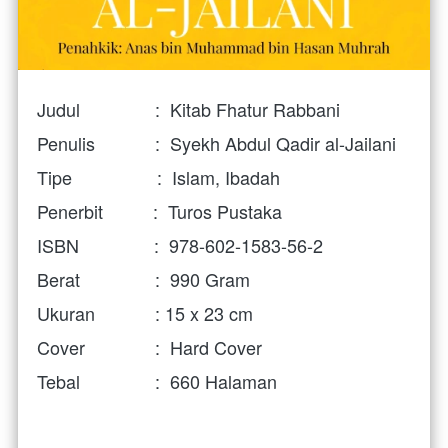
Judul               :  Kitab Fhatur Rabbani
Penulis            :  Syekh Abdul Qadir al-Jailani 
Tipe                 :  Islam, Ibadah
Penerbit          :  Turos Pustaka
ISBN               :  
978-602-1583-56-2
Berat               :  990 Gram
Ukuran            : 15 x 23 cm
Cover              :  Hard Cover
Tebal               :  660 Halaman