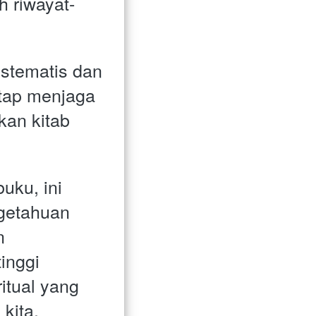
h riwayat-
stematis dan 
tap menjaga 
kan kitab 
ku, ini 
getahuan 
 
nggi 
itual yang 
kita.