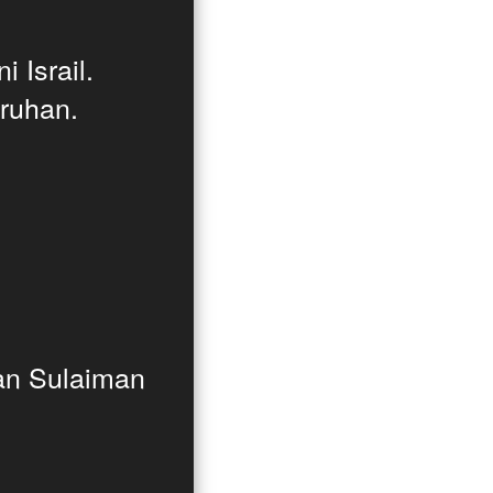
 Israil.
ruhan.
an Sulaiman 