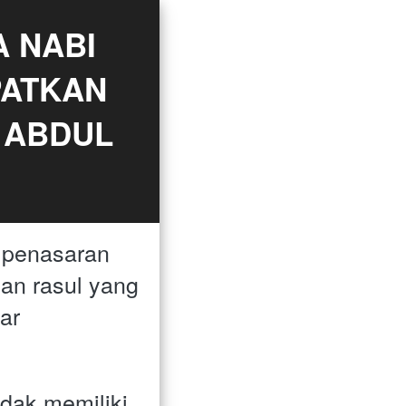
 NABI 
ATKAN 
 ABDUL 
penasaran 
an rasul yang 
r 
dak memiliki 