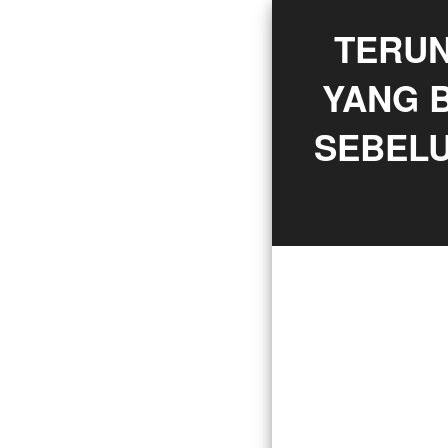
TERUN
YANG 
SEBELU