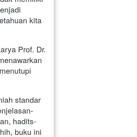
njadi 
tahuan kita 
rya Prof. Dr. 
 menawarkan 
menutupi 
ah standar 
njelasan-
an, hadits-
ih, buku ini 