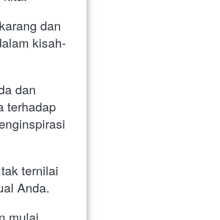
karang dan 
alam kisah-
a dan 
a terhadap 
nginspirasi 
ak ternilai 
ual Anda. 
 mulai 