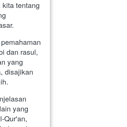
ita tentang 
g 
sar.
 pemahaman 
 dan rasul, 
an yang 
 disajikan 
ih. 
jelasan 
lain yang 
-Qur'an, 