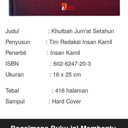
Judul                 : Khutbah Jum'at Setahun
Penyusun         : Tim Redaksi Insan Kamil
Penerbit            : Insan Kamil
ISBN	          : 602-6247-20-3
Ukuran               : 16 x 25 cm
Tebal	           : 416 halaman
Sampul              : Hard Cover
Bagaimana Buku ini Membantu 