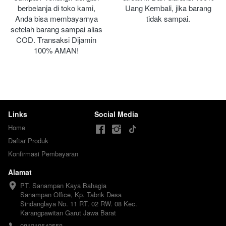
berbelanja di toko kami, 
Uang Kembali, jika barang 
Anda bisa membayarnya 
tidak sampai.
setelah barang sampai alias 
COD. Transaksi Dijamin 
100% AMAN!
Links
Social Media
Home
Daftar Produk
Konfirmasi Pembayaran
Alamat
PT. Sanampan Kaya Bahagia

Sanampan Office, Kp. Tabrik Desa 
Sindanglaya No. 11 RT. 02 RW. 08 Kec. 
Karangpawitan Garut Jawa Barat
081210543558