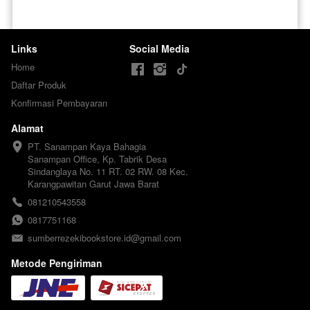
Links
Social Media
Home
Daftar Produk
Konfirmasi Pembayaran
Alamat
PT. Sanampan Kaya Bahagia

Sanampan Office, Kp. Tabrik Desa 
Sindanglaya No. 11 RT. 02 RW. 08 Kec. 
Karangpawitan Garut Jawa Barat
081210543558
0817751168
sumberrezekibookstore.id@gmail.com
Metode Pengiriman