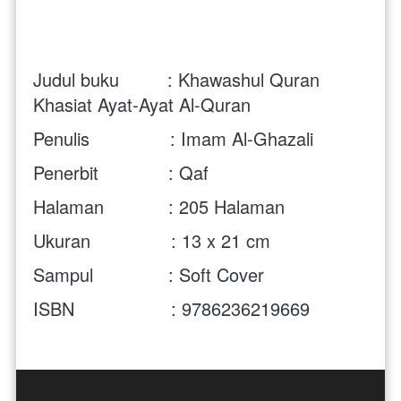
Judul buku         :
Khawashul Quran 
Khasiat Ayat-Ayat Al-Quran
Penulis               : 
Imam Al-Ghazali
Penerbit             : Qaf
Halaman            : 205 Halaman
Ukuran               : 13 x 21 cm 
Sampul              : Soft Cover
ISBN                  : 
9786236219669