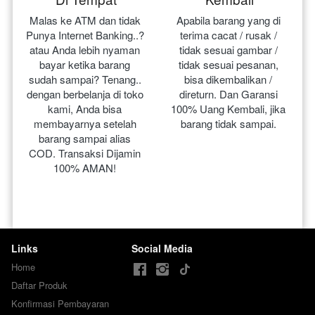
Malas ke ATM dan tidak 
Apabila barang yang di 
Punya Internet Banking..? 
terima cacat / rusak / 
atau Anda lebih nyaman 
tidak sesuai gambar / 
bayar ketika barang 
tidak sesuai pesanan, 
sudah sampai? Tenang.. 
bisa dikembalikan / 
dengan berbelanja di toko 
direturn. Dan Garansi 
kami, Anda bisa 
100% Uang Kembali, jika 
membayarnya setelah 
barang tidak sampai.
barang sampai alias 
COD. Transaksi Dijamin 
100% AMAN!
Links
Social Media
Home
Daftar Produk
Konfirmasi Pembayaran