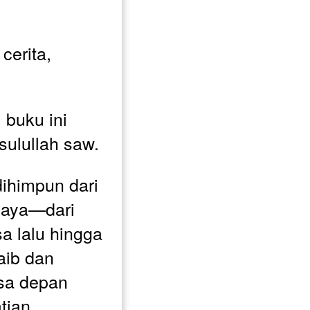
.
erita, 
buku ini 
sulullah saw. 
dihimpun dari 
caya—dari 
 lalu hingga 
aib dan 
sa depan 
ian. 