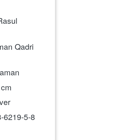
Rasul 
sman Qadri 
alaman
0 cm
over 
-6219-5-8