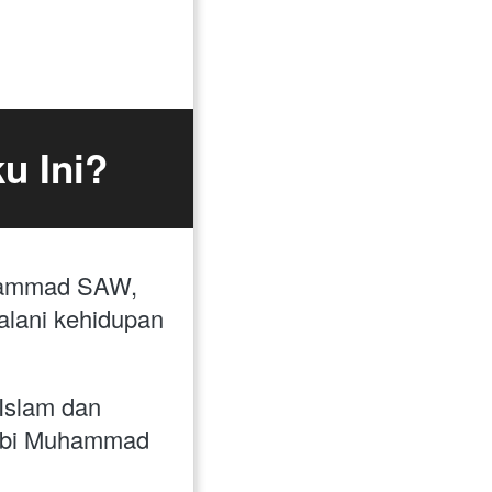
u Ini?
uhammad SAW, 
lani kehidupan 
slam dan 
abi Muhammad 