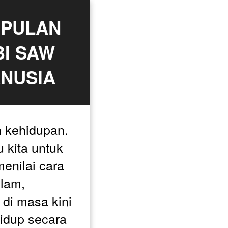
PULAN 
I SAW 
ANUSIA
 kehidupan. 
kita untuk 
menilai cara 
lam, 
i masa kini 
dup secara 