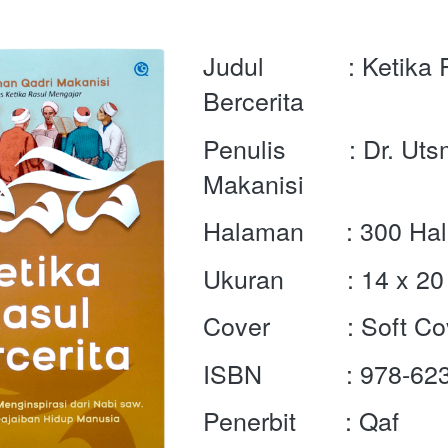
Judul            : Ketika 
Bercerita
Penulis         : Dr. Ut
Makanisi
Halaman      : 300 H
Ukuran         : 14 x 2
Cover           : Soft C
ISBN            : 
978-623
Penerbit       : Qaf