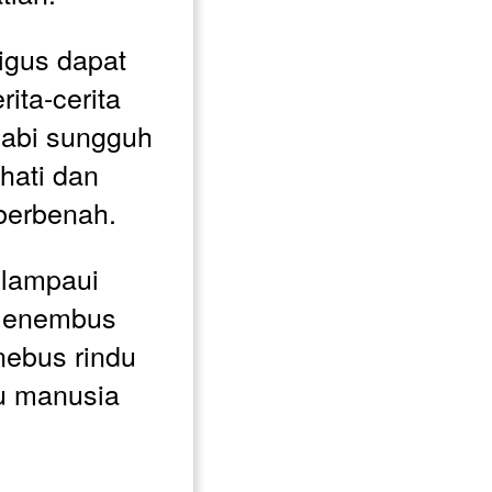
igus dapat 
ta-cerita 
Nabi sungguh 
ati dan 
erbenah. 
lampaui 
enembus 
ebus rindu 
 manusia 