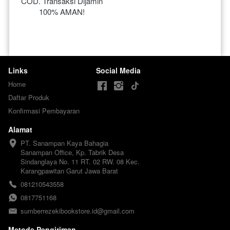
COD. Transaksi Dijamin 
100% AMAN!
Links
Social Media
Home
Daftar Produk
Konfirmasi Pembayaran
Alamat
PT. Sanampan Kaya Bahagia

Sanampan Office, Kp. Tabrik Desa 
Sindanglaya No. 11 RT. 02 RW. 08 Kec. 
Karangpawitan Garut Jawa Barat
081210543558
0817751168
sumberrezekibookstore.id@gmail.com
Metode Pengiriman