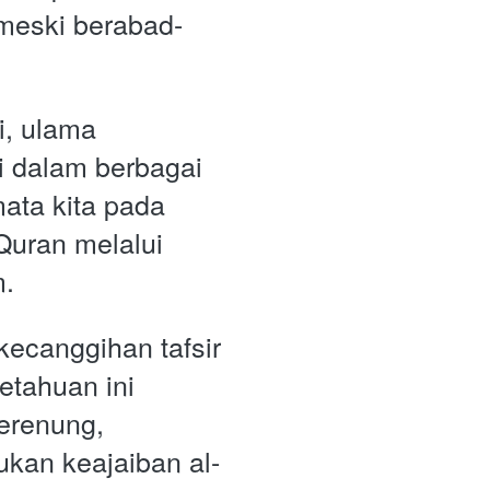
meski berabad-
, ulama 
i dalam berbagai 
ta kita pada 
Quran melalui 
. 
canggihan tafsir 
tahuan ini 
renung, 
an keajaiban al-