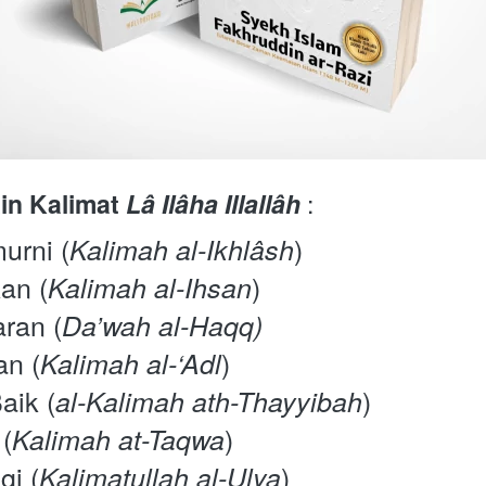
n Kalimat 
Lâ Ilâha Illallâh
 :
murni (
)
Kalimah al-Ikhlâsh
kan (
)
Kalimah al-Ihsan
aran (
Da’wah al-Haqq)
an (
)
Kalimah al-‘Adl
aik (
) 
al-Kalimah ath-Thayyibah
 (
)
Kalimah at-Taqwa
gi (
)
Kalimatullah al-Ulya