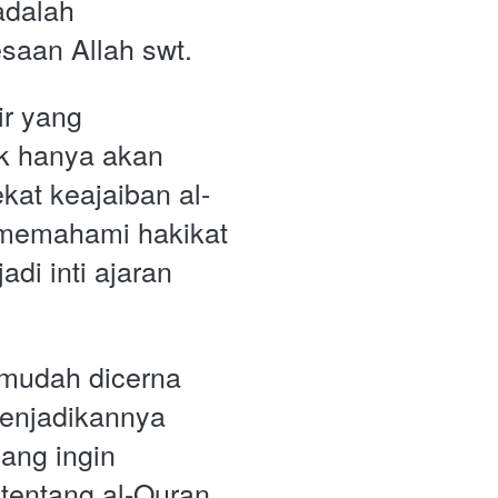
dalah 
aan Allah swt.
r yang 
k hanya akan 
kat keajaiban al-
 memahami hakikat 
di inti ajaran 
 mudah dicerna 
enjadikannya 
ang ingin 
entang al-Quran 