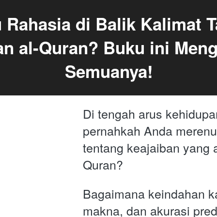
 Rahasia di Balik Kalimat T
an al-Quran? Buku ini Men
Semuanya!
Di tengah arus kehidupan
pernahkah Anda merenun
tentang keajaiban yang 
Quran? 
Bagaimana keindahan ka
makna, dan akurasi predik