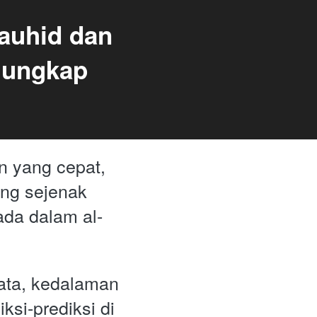
auhid dan 
gungkap 
 yang cepat, 
g sejenak 
ada dalam al-
ta, kedalaman 
si-prediksi di 