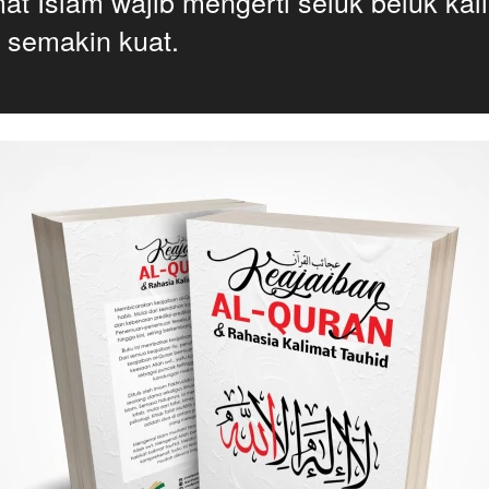
t Islam wajib mengerti seluk beluk kali
 semakin kuat.  