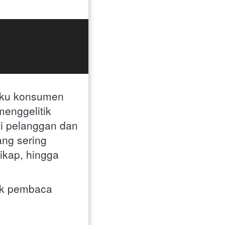
aku konsumen 
enggelitik 
i pelanggan dan 
ng sering 
kap, hingga 
k pembaca 