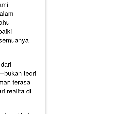
mi 
alam 
ahu 
iki 
semuanya 
ari 
bukan teori 
man terasa 
i realita di 