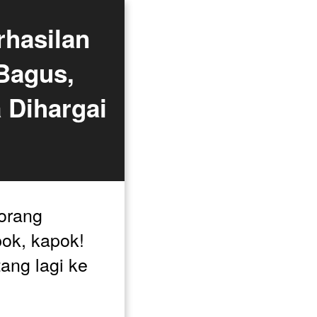
hasilan 
agus, 
Dihargai 
orang 
ok, kapok! 
ng lagi ke 