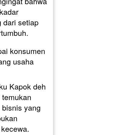
ngingat bahwa 
kadar 
 dari setiap 
ertumbuh.
ai konsumen 
ang usaha 
ku Kapok deh 
 temukan 
bisnis yang 
bukan 
n kecewa.