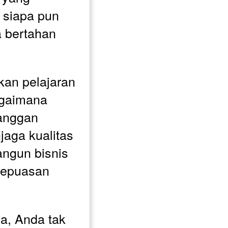
siapa pun 
 bertahan 
n pelajaran 
gaimana 
nggan 
aga kualitas 
ngun bisnis 
kepuasan 
, Anda tak 