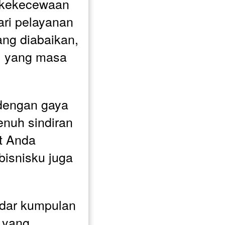
 kekecewaan 
ri pelayanan 
ng diabaikan, 
l yang masa 
 dengan gaya 
enuh sindiran 
 Anda 
isnisku juga 
dar kumpulan 
 yang 