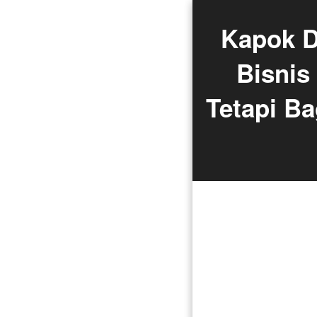
Kapok De
Bisnis
Tetapi B