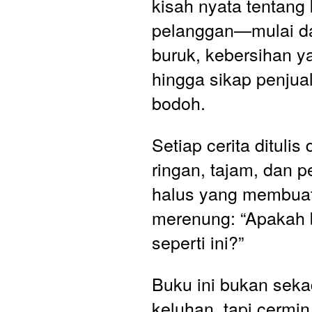
kisah nyata tentang
pelanggan—mulai da
buruk, kebersihan ya
hingga sikap penjua
bodoh. 
Setiap cerita ditulis
ringan, tajam, dan p
halus yang membuat
merenung: “Apakah b
seperti ini?”
Buku ini bukan seka
keluhan, tapi cermin