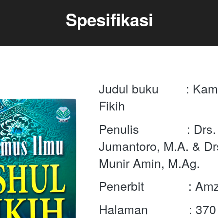
Spesifikasi
Judul buku        : Ka
Fikih
Penulis              : Drs
Jumantoro, M.A. & Dr
Munir Amin, M.Ag.  
Penerbit             : A
Halaman            : 3