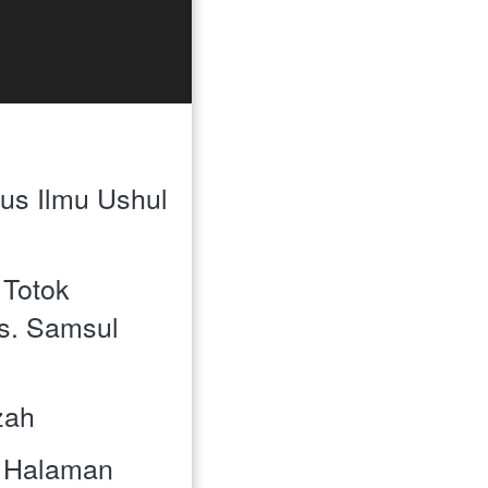
mus Ilmu Ushul 
. Totok 
s. Samsul 
mzah
70 Halaman