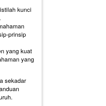
stilah kunci 
.
mahaman 
ip-prinsip 
 yang kuat 
ahaman yang 
a sekadar 
panduan 
uruh. 