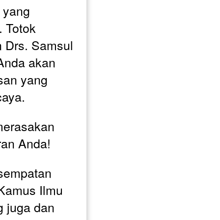
 yang 
 Totok 
 Drs. Samsul 
Anda akan 
an yang 
caya. 
merasakan 
iran Anda!
sempatan 
Kamus Ilmu 
 juga dan 