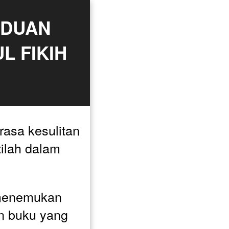
DUAN 
 FIKIH 
sa kesulitan 
ilah dalam 
menemukan 
n buku yang 