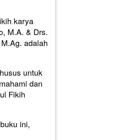
kih karya 
, M.A. & Drs. 
M.Ag. adalah 
husus untuk 
mahami dan 
l Fikih 
uku ini, 